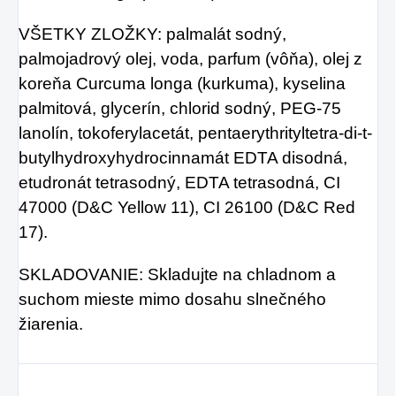
VŠETKY ZLOŽKY: palmalát sodný,
palmojadrový olej, voda, parfum (vôňa), olej z
koreňa Curcuma longa (kurkuma), kyselina
palmitová, glycerín, chlorid sodný, PEG-75
lanolín, tokoferylacetát, pentaerythrityltetra-di-t-
butylhydroxyhydrocinnamát EDTA disodná,
etudronát tetrasodný, EDTA tetrasodná, CI
47000 (D&C Yellow 11), CI 26100 (D&C Red
17).
SKLADOVANIE: Skladujte na chladnom a
suchom mieste mimo dosahu slnečného
žiarenia.