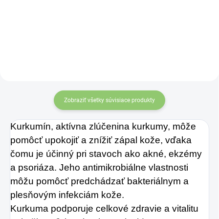
minerálov v Salvádora. Šťava je
lávových poliach plných
bez chemických konzervačných
minerálov v Salvádora. Šťava je
látok, cukru a farbív.
bez chemických konzervačných
látok, cukru a farbív.
Zobraziť všetky súvisiace produkty
Kurkumín, aktívna zlúčenina kurkumy, môže
pomôcť upokojiť a znížiť zápal kože, vďaka
čomu je účinný pri stavoch ako akné, ekzémy
a psoriáza. Jeho antimikrobiálne vlastnosti
môžu pomôcť predchádzať bakteriálnym a
plesňovým infekciám kože.
Kurkuma podporuje celkové zdravie a vitalitu