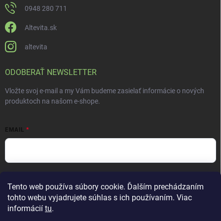
0948 280 711
Altevita.sk
altevita
ODOBERAŤ NEWSLETTER
Vložte svoj e-mail a my Vám budeme zasielať informácie o nových
produktoch na našom e-shope.
EMAIL
Vložením e-mailu súhlasíte s
podmienkami ochrany osobných údajov
Tento web používa súbory cookie. Ďalším prechádzaním
Prihlásiť sa
tohto webu vyjadrujete súhlas s ich používaním. Viac
informácií
tu
.