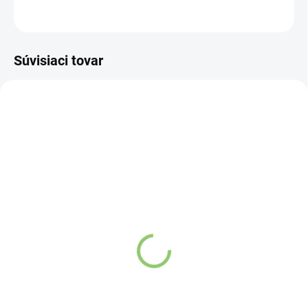
OPÝTAŤ SA
STRÁŽIŤ
Súvisiaci tovar
DS 10
DS 11
VYPREDANÉ
VYPREDANÉ
Bio Noni dreň (pyré)
Bio Noni džús 500ml
500ml
Detail
Detail
Dreň sa vyrába z plodov kra
Morinda Citrifolia, ktorý rastie na
Dreň sa vyrába z plodov kra
lávových poliach plných
Morinda Citrifolia, ktorý rastie na