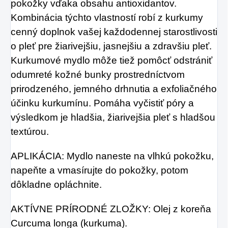
pokožky vďaka obsahu antioxidantov.
Kombinácia týchto vlastností robí z kurkumy
cenný doplnok vašej každodennej starostlivosti
o pleť pre žiarivejšiu, jasnejšiu a zdravšiu pleť.
Kurkumové mydlo môže tiež pomôcť odstrániť
odumreté kožné bunky prostredníctvom
prirodzeného, ​​jemného drhnutia a exfoliačného
účinku kurkumínu. Pomáha vyčistiť póry a
výsledkom je hladšia, žiarivejšia pleť s hladšou
textúrou.
APLIKÁCIA: Mydlo naneste na vlhkú pokožku,
napeňte a vmasírujte do pokožky, potom
dôkladne opláchnite.
AKTÍVNE PRÍRODNÉ ZLOŽKY: Olej z koreňa
Curcuma longa (kurkuma).