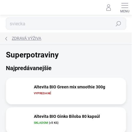
Prejsť
na
obsah
Hľadať
ZDRAVÁ VÝŽIVA
Superpotraviny
Najpredávanejšie
Altevita BIO Green mix smoothie 300g
VYPREDANÉ
Altevita BIO Ginko Biloba 80 kapsúl
SKLADOM
(>5 KS)