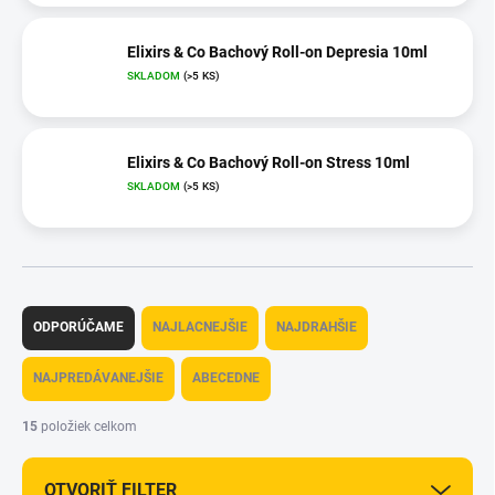
Elixirs & Co Bachový Roll-on Depresia 10ml
SKLADOM
(>5 KS)
Elixirs & Co Bachový Roll-on Stress 10ml
SKLADOM
(>5 KS)
R
a
ODPORÚČAME
NAJLACNEJŠIE
NAJDRAHŠIE
d
e
NAJPREDÁVANEJŠIE
ABECEDNE
n
i
15
položiek celkom
e
p
OTVORIŤ FILTER
r