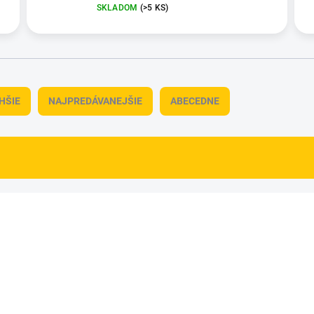
SKLADOM
(>5 KS)
HŠIE
NAJPREDÁVANEJŠIE
ABECEDNE
NOVINKA
83385