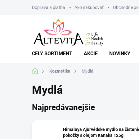
Prejsť
Doprava a platba
Ako nakupovať
Obchodné po
na
obsah
CELÝ SORTIMENT
AKCIE
NOVINKY
Domov
Kozmetika
Mydlá
Mydlá
Najpredávanejšie
Himalaya Ajurvédske mydlo na čisteni
pokožky s olejom Kanaka 125g