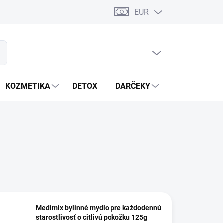
EUR
PRÁZDNY KOŠÍK
ať
NÁKUPNÝ
KOŠÍK
KOZMETIKA
DETOX
DARČEKY
MIXÉRY
Medimix bylinné mydlo pre každodennú
starostlivosť o citlivú pokožku 125g