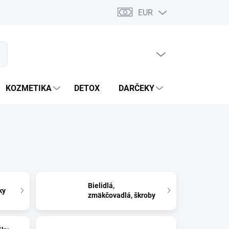
EUR
PRÁZDNY KOŠÍK
ať
NÁKUPNÝ
KOŠÍK
KOZMETIKA
DETOX
DARČEKY
MIXÉRY
Bielidlá,
ky
zmäkčovadlá, škroby