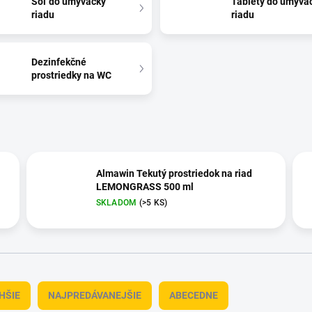
Soľ do umývačky
Tablety do umýva
riadu
riadu
Dezinfekčné
prostriedky na WC
Almawin Tekutý prostriedok na riad
LEMONGRASS 500 ml
SKLADOM
(>5 KS)
HŠIE
NAJPREDÁVANEJŠIE
ABECEDNE