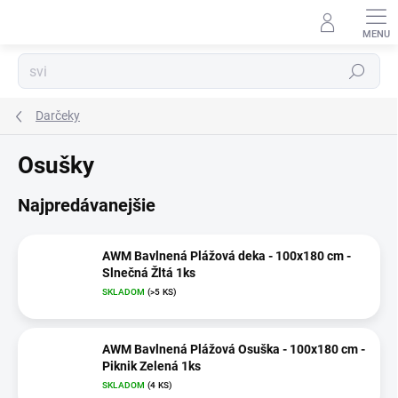
Prejsť
na
obsah
Hľadať
Darčeky
Osušky
Najpredávanejšie
AWM Bavlnená Plážová deka - 100x180 cm -
Slnečná Žltá 1ks
SKLADOM
(>5 KS)
AWM Bavlnená Plážová Osuška - 100x180 cm -
Piknik Zelená 1ks
SKLADOM
(4 KS)