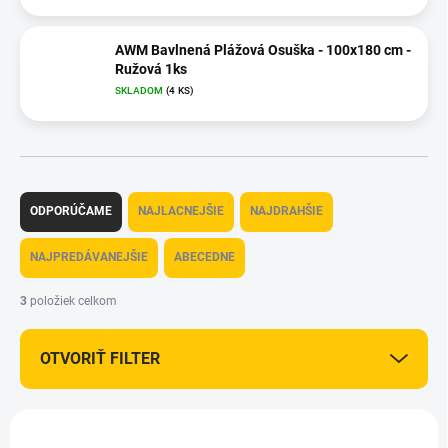
AWM Bavlnená Plážová Osuška - 100x180 cm -
Ružová 1ks
SKLADOM
(4 KS)
R
a
ODPORÚČAME
NAJLACNEJŠIE
NAJDRAHŠIE
d
e
NAJPREDÁVANEJŠIE
ABECEDNE
n
i
3
položiek celkom
e
p
OTVORIŤ FILTER
r
o
d
V
u
ý