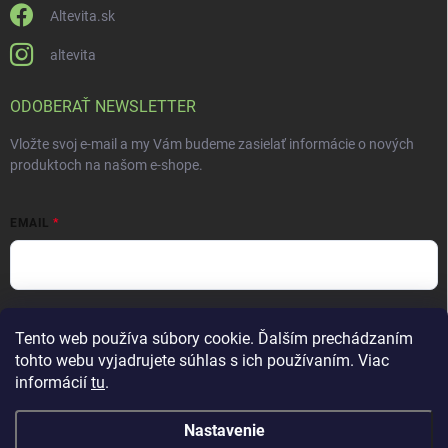
Altevita.sk
altevita
ODOBERAŤ NEWSLETTER
Vložte svoj e-mail a my Vám budeme zasielať informácie o nových
produktoch na našom e-shope.
EMAIL
Vložením e-mailu súhlasíte s
podmienkami ochrany osobných údajov
Tento web používa súbory cookie. Ďalším prechádzaním
Prihlásiť sa
tohto webu vyjadrujete súhlas s ich používaním. Viac
informácií
tu
.
Nastavenie