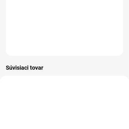
stopových prvkov ako je vápnik, horčík, draslík, meď a
železo. Pre pokožku je kryštalická soľ príjemná a
vitalizujúca, nakoľko minerály ktoré obsahuje sa cez
pokožku ľahko vstrebávajú.
DETAILNÉ INFORMÁCIE
OPÝTAŤ SA
STRÁŽIŤ
Súvisiaci tovar
4166
4167
VYPREDANÉ
VYPREDANÉ