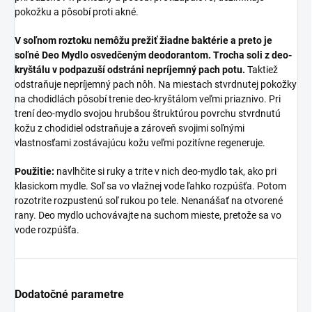
pokožku a pôsobí proti akné.
V soľnom roztoku nemôžu prežiť žiadne baktérie a preto je
soľné Deo Mydlo osvedčeným deodorantom. Trocha soli z deo-
kryštálu v podpazuší odstráni nepríjemný pach potu.
Taktiež
odstraňuje nepríjemný pach nôh. Na miestach stvrdnutej pokožky
na chodidlách pôsobí trenie deo-kryštálom veľmi priaznivo. Pri
trení deo-mydlo svojou hrubšou štruktúrou povrchu stvrdnutú
kožu z chodidiel odstraňuje a zároveň svojimi soľnými
vlastnosťami zostávajúcu kožu veľmi pozitívne regeneruje.
Použitie:
navlhčite si ruky a trite v nich deo-mydlo tak, ako pri
klasickom mydle. Soľ sa vo vlažnej vode ľahko rozpúšťa. Potom
rozotrite rozpustenú soľ rukou po tele. Nenanášať na otvorené
rany. Deo mydlo uchovávajte na suchom mieste, pretože sa vo
vode rozpúšťa.
Dodatočné parametre