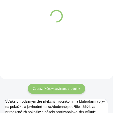
Noni mydlo 80 g
Vatika Sandalwood
mydlo 125g
Detail
Detail
Prírodné mydlo s Morinda
citrifolia - Noni.
Zobraziť všetky súvisiace produkty
Vďaka prirodzeným dezinfekčným účinkom má blahodarní vplyv
na pokožku a je vhodné na každodenné použitie. Udržiava
prirodzené Ph pokožky a pôsobí protizápalovo, dezinfikuje