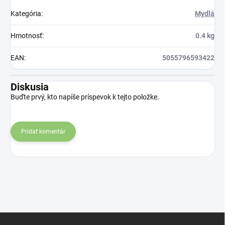
Kategória
:
Mydlá
Hmotnosť
:
0.4 kg
EAN
:
5055796593422
Diskusia
Buďte prvý, kto napíše príspevok k tejto položke.
Pridať komentár
Z