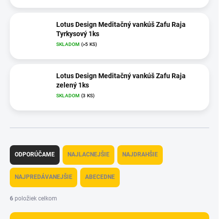
Lotus Design Meditačný vankúš Zafu Raja
Tyrkysový 1ks
SKLADOM
(>5 KS)
Lotus Design Meditačný vankúš Zafu Raja
zelený 1ks
SKLADOM
(3 KS)
R
a
ODPORÚČAME
NAJLACNEJŠIE
NAJDRAHŠIE
d
e
NAJPREDÁVANEJŠIE
ABECEDNE
n
i
6
položiek celkom
e
p