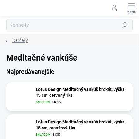
Prejsť
na
obsah
Hľadať
Darčeky
Meditačné vankúše
Najpredávanejšie
Lotus Design Meditačný vankúš brokát, výška
15 cm, červený 1ks
SKLADOM
(>5 KS)
Lotus Design Meditačný vankúš brokát, výška
15 cm, oranžový 1ks
SKLADOM
(3 KS)