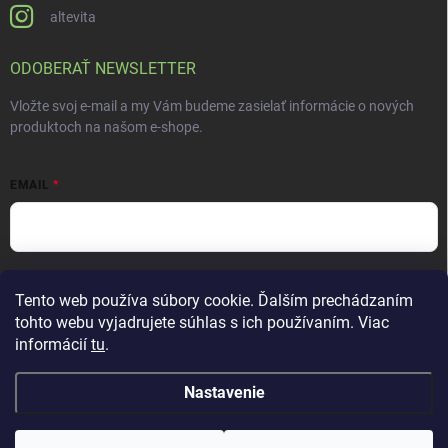
altevita
ODOBERAŤ NEWSLETTER
Vložte svoj e-mail a my Vám budeme zasielať informácie o nových
produktoch na našom e-shope.
EMAIL
Vložením e-mailu súhlasíte s
podmienkami ochrany osobných údajov
Tento web používa súbory cookie. Ďalším prechádzaním
Prihlásiť sa
tohto webu vyjadrujete súhlas s ich používaním. Viac
informácií
tu
.
Nastavenie
Copyright 2026
ALTEVITA Group s.r.o., life - health - beauty
. Všetky práva