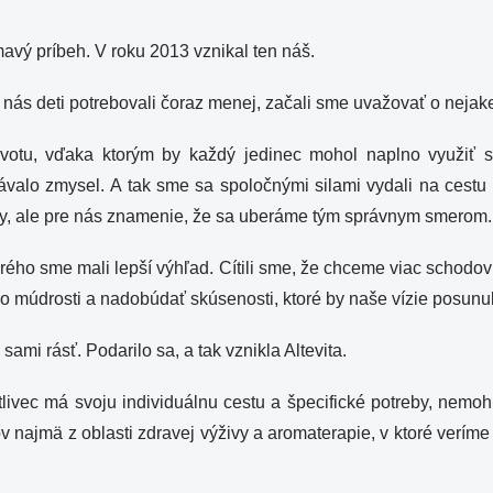
vý príbeh. V roku 2013 vznikal ten náš.
nás deti potrebovali čoraz menej, začali sme uvažovať o nejake
životu, vďaka ktorým by každý jedinec mohol naplno využiť s
ávalo zmysel. A tak sme sa spoločnými silami vydali na cestu 
vy, ale pre nás znamenie, že sa uberáme tým správnym smerom.
orého sme mali lepší výhľad. Cítili sme, že chceme viac schodo
o múdrosti a nadobúdať skúsenosti, ktoré by naše vízie posunul
ami rásť. Podarilo sa, a tak vznikla Altevita.
livec má svoju individuálnu cestu a špecifické potreby, nemo
 najmä z oblasti zdravej výživy a aromaterapie, v ktoré verím