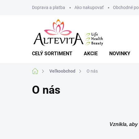
Prejsť
Doprava a platba
Ako nakupovať
Obchodné po
na
obsah
CELÝ SORTIMENT
AKCIE
NOVINKY
Domov
Veľkoobchod
O nás
O nás
Vznikla, aby