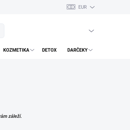
EUR
PRÁZDNY KOŠÍK
ať
NÁKUPNÝ
KOŠÍK
KOZMETIKA
DETOX
DARČEKY
MIXÉRY
vám záleží.