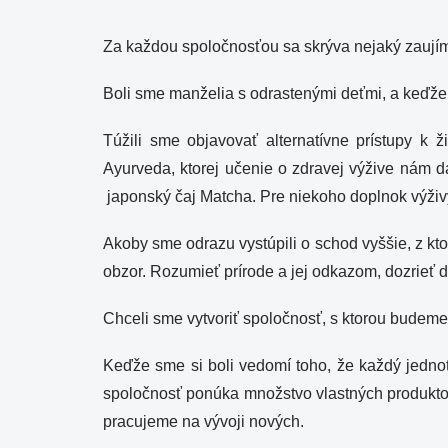
Za každou spoločnosťou sa skrýva nejaký zaujíma
Boli sme manželia s odrastenými deťmi, a keďže 
Túžili sme objavovať alternatívne prístupy k 
Ayurveda, ktorej učenie o zdravej výžive nám d
japonský čaj Matcha. Pre niekoho doplnok výži
Akoby sme odrazu vystúpili o schod vyššie, z kt
obzor. Rozumieť prírode a jej odkazom, dozrieť d
Chceli sme vytvoriť spoločnosť, s ktorou budeme s
Keďže sme si boli vedomí toho, že každý jednot
spoločnosť ponúka množstvo vlastných produktov
pracujeme na vývoji nových.