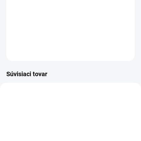
stopových prvkov ako je vápnik, horčík, draslík, meď a
železo. Pre pokožku je kryštalická soľ príjemná a
vitalizujúca, nakoľko minerály ktoré obsahuje sa cez
pokožku ľahko vstrebávajú.
DETAILNÉ INFORMÁCIE
OPÝTAŤ SA
STRÁŽIŤ
Súvisiaci tovar
4166
4167
VYPREDANÉ
VYPREDANÉ