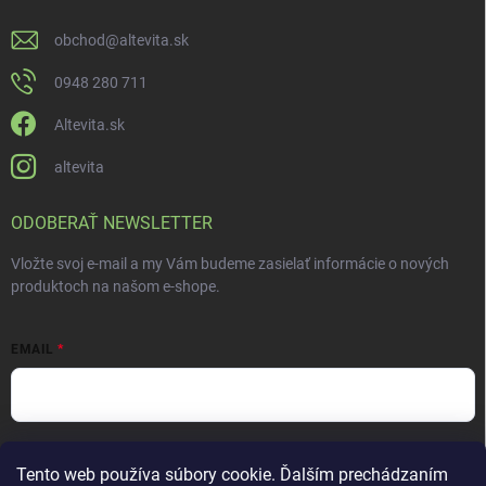
obchod
@
altevita.sk
0948 280 711
Altevita.sk
altevita
ODOBERAŤ NEWSLETTER
Vložte svoj e-mail a my Vám budeme zasielať informácie o nových
produktoch na našom e-shope.
EMAIL
Vložením e-mailu súhlasíte s
podmienkami ochrany osobných údajov
Tento web používa súbory cookie. Ďalším prechádzaním