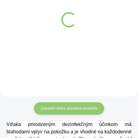
Noni mydlo 80 g
Vatika Sandalwood
mydlo 125g
Detail
Detail
Prírodné mydlo s Morinda
citrifolia - Noni.
Zobraziť všetky súvisiace produkty
Vďaka prirodzeným dezinfekčným účinkom má
blahodarní vplyv na pokožku a je vhodné na každodenné