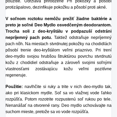
použitie. Udržiava prirodzené Ph pokožky a pôsobí
protizápalovo, dezinfikuje pokožku a pôsobí proti akné.
V soľnom roztoku nemôžu prežiť žiadne baktérie a
preto je soľné Deo Mydlo osvedčeným deodorantom.
Trocha soli z deo-kryštálu v podpazuší odstráni
nepríjemný pach potu.
Taktiež odstraňuje nepríjemný
pach nôh. Na miestach stvrdnutej pokožky na chodidlách
pôsobí trenie deo-kryštálom veľmi priaznivo. Pri trení
deo-mydlo svojou hrubšou štruktúrou povrchu stvrdnutú
kožu z chodidiel odstraňuje a zároveň svojimi soľnými
vlastnosťami zostávajúcu kožu veľmi pozitívne
regeneruje.
Použitie:
navlhčite si ruky a trite v nich deo-mydlo tak,
ako pri klasickom mydle. Soľ sa vo vlažnej vode ľahko
rozpúšťa. Potom rozotrite rozpustenú soľ rukou po tele.
Nenanášať na otvorené rany. Deo mydlo uchovávajte na
suchom mieste, pretože sa vo vode rozpúšťa.