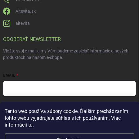
Altevita.sk
altevita
ODOBERAŤ NEWSLETTER
Vložte svoj e-mail a my Vám budeme zasielať informácie o nových
produktoch na našom e-shope.
EMAIL
Vložením e-mailu súhlasíte s
podmienkami ochrany osobných údajov
Tento web používa súbory cookie. Ďalším prechádzaním
Prihlásiť sa
tohto webu vyjadrujete súhlas s ich používaním. Viac
informácií
tu
.