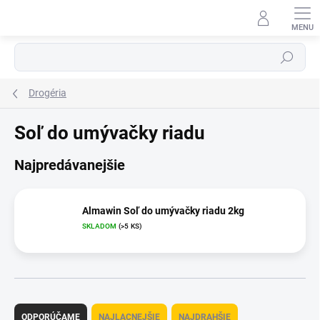
Prejsť
na
obsah
Hľadať
Drogéria
Soľ do umývačky riadu
Najpredávanejšie
Almawin Soľ do umývačky riadu 2kg
SKLADOM
(>5 KS)
R
a
ODPORÚČAME
NAJLACNEJŠIE
NAJDRAHŠIE