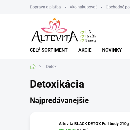
Prejsť
Doprava a platba
Ako nakupovať
Obchodné po
na
obsah
CELÝ SORTIMENT
AKCIE
NOVINKY
Domov
Detox
Detoxikácia
Najpredávanejšie
Altevita BLACK DETOX Full body 210g