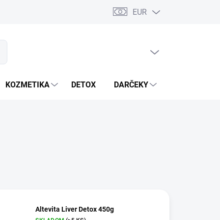
EUR
PRÁZDNY KOŠÍK
ať
NÁKUPNÝ
KOŠÍK
KOZMETIKA
DETOX
DARČEKY
MIXÉRY
Altevita Liver Detox 450g