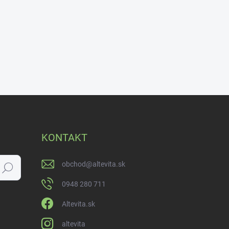
KONTAKT
obchod
@
altevita.sk
Hľadať
0948 280 711
Altevita.sk
altevita