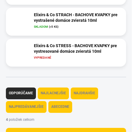
Elixirs & Co STRACH - BACHOVE KVAPKY pre
vystrašené domáce zvieratá 10ml
SKLADOM
(>5 KS)
Elixirs & Co STRESS - BACHOVE KVAPKY pre
vystresované domáce zvieratá 10ml
VYPREDANÉ
R
a
ODPORÚČAME
NAJLACNEJŠIE
NAJDRAHŠIE
d
e
NAJPREDÁVANEJŠIE
ABECEDNE
n
i
4
položiek celkom
e
p