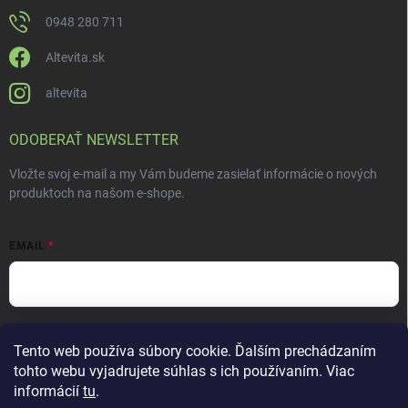
0948 280 711
Altevita.sk
altevita
ODOBERAŤ NEWSLETTER
Vložte svoj e-mail a my Vám budeme zasielať informácie o nových
produktoch na našom e-shope.
EMAIL
Vložením e-mailu súhlasíte s
podmienkami ochrany osobných údajov
Tento web používa súbory cookie. Ďalším prechádzaním
Prihlásiť sa
tohto webu vyjadrujete súhlas s ich používaním. Viac
informácií
tu
.