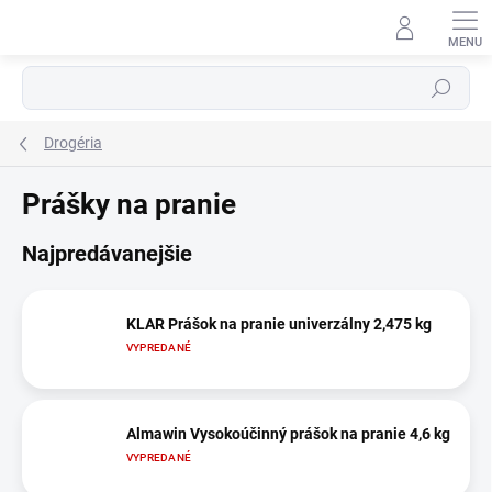
Prejsť
na
obsah
Hľadať
Drogéria
Prášky na pranie
Najpredávanejšie
KLAR Prášok na pranie univerzálny 2,475 kg
VYPREDANÉ
Almawin Vysokoúčinný prášok na pranie 4,6 kg
VYPREDANÉ