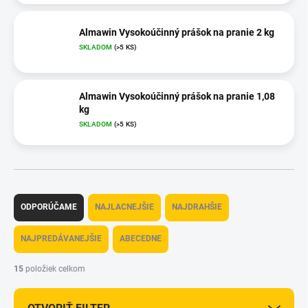
Almawin Vysokoúčinný prášok na pranie 2 kg
SKLADOM
(>5 KS)
Almawin Vysokoúčinný prášok na pranie 1,08
kg
SKLADOM
(>5 KS)
R
a
ODPORÚČAME
NAJLACNEJŠIE
NAJDRAHŠIE
d
e
NAJPREDÁVANEJŠIE
ABECEDNE
n
i
15
položiek celkom
e
p