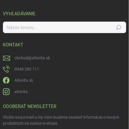
VYHĽADÁVANIE
Hľadať
KONTAKT
obchod
@
altevita.sk
0948 280 711
Altevita.sk
altevita
ODOBERAŤ NEWSLETTER
Vložte svoj e-mail a my Vám budeme zasielať informácie o nových
produktoch na našom e-shope.