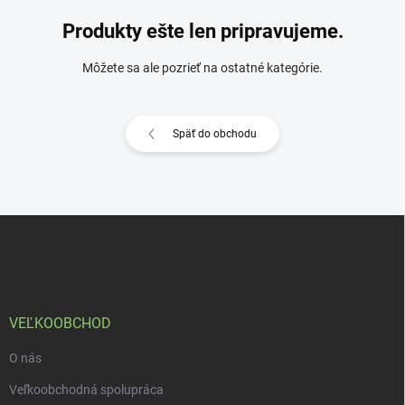
Produkty ešte len pripravujeme.
Môžete sa ale pozrieť na ostatné kategórie.
Späť do obchodu
Z
á
p
ä
t
i
VEĽKOOBCHOD
e
O nás
Veľkoobchodná spolupráca