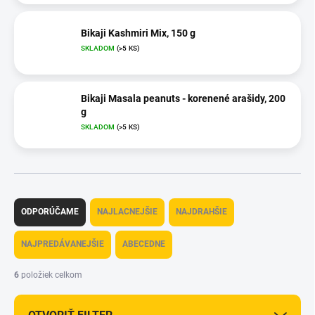
Bikaji Kashmiri Mix, 150 g
SKLADOM
(>5 KS)
Bikaji Masala peanuts - korenené arašidy, 200
g
SKLADOM
(>5 KS)
R
a
ODPORÚČAME
NAJLACNEJŠIE
NAJDRAHŠIE
d
e
NAJPREDÁVANEJŠIE
ABECEDNE
n
i
6
položiek celkom
e
p