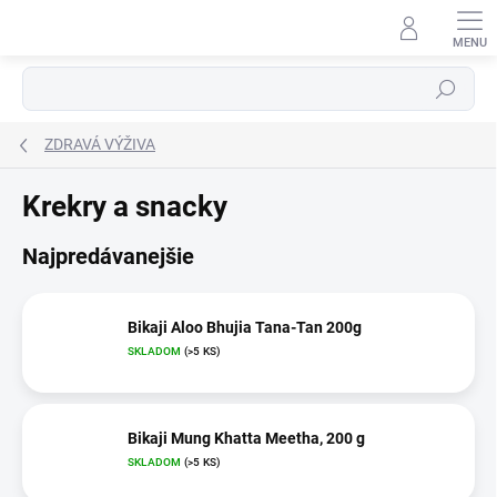
Prejsť
na
obsah
Hľadať
ZDRAVÁ VÝŽIVA
Krekry a snacky
Najpredávanejšie
Bikaji Aloo Bhujia Tana-Tan 200g
SKLADOM
(>5 KS)
Bikaji Mung Khatta Meetha, 200 g
SKLADOM
(>5 KS)