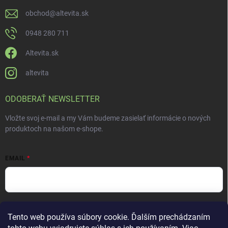
obchod
@
altevita.sk
0948 280 711
Altevita.sk
altevita
ODOBERAŤ NEWSLETTER
Vložte svoj e-mail a my Vám budeme zasielať informácie o nových
produktoch na našom e-shope.
EMAIL
Vložením e-mailu súhlasíte s
podmienkami ochrany osobných údajov
Tento web používa súbory cookie. Ďalším prechádzaním
Prihlásiť sa