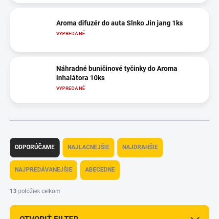
Aroma difuzér do auta Slnko Jin jang 1ks
VYPREDANÉ
Náhradné buničinové tyčinky do Aroma
inhalátora 10ks
VYPREDANÉ
R
a
ODPORÚČAME
NAJLACNEJŠIE
NAJDRAHŠIE
d
e
NAJPREDÁVANEJŠIE
ABECEDNE
n
i
13
položiek celkom
e
p