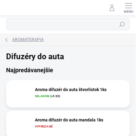
Prejsť
na
obsah
Hľadať
AROMATERAPIA
Difuzéry do auta
Najpredávanejšie
Aroma difuzér do auta štvorlístok 1ks
SKLADOM
(>5 KS)
Aroma difuzér do auta mandala 1ks
VYPREDANÉ