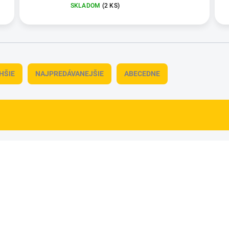
SKLADOM
(2 KS)
HŠIE
NAJPREDÁVANEJŠIE
ABECEDNE
NOVINKA
15106