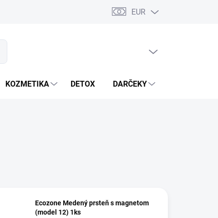
EUR
PRÁZDNY KOŠÍK
ať
NÁKUPNÝ
KOŠÍK
KOZMETIKA
DETOX
DARČEKY
MIXÉRY
Ecozone Medený prsteň s magnetom
(model 12) 1ks