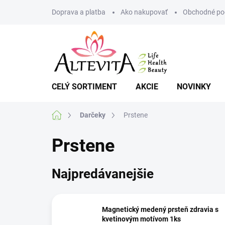
Prejsť
Doprava a platba
Ako nakupovať
Obchodné po
na
obsah
CELÝ SORTIMENT
AKCIE
NOVINKY
Domov
Darčeky
Prstene
Prstene
Najpredávanejšie
Magnetický medený prsteň zdravia s
kvetinovým motívom 1ks