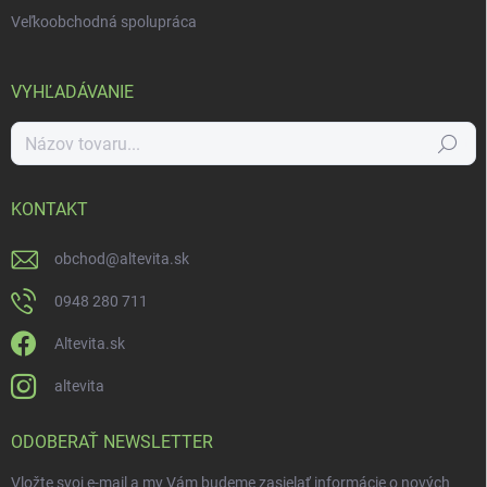
Veľkoobchodná spolupráca
VYHĽADÁVANIE
Hľadať
KONTAKT
obchod
@
altevita.sk
0948 280 711
Altevita.sk
altevita
ODOBERAŤ NEWSLETTER
Vložte svoj e-mail a my Vám budeme zasielať informácie o nových