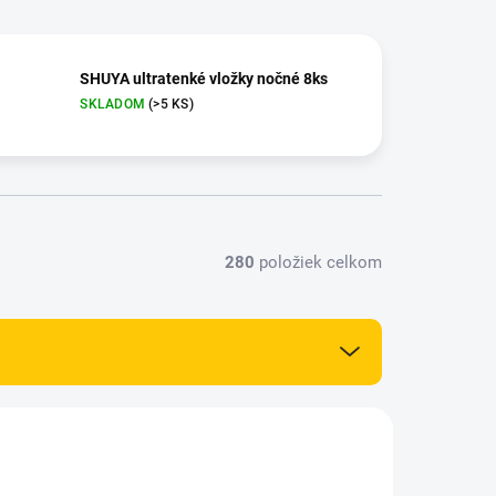
SHUYA ultratenké vložky nočné 8ks
SKLADOM
(>5 KS)
280
položiek celkom
NOVINKA
83385