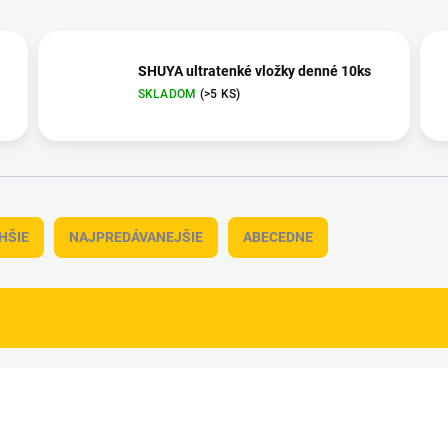
SHUYA ultratenké vložky denné 10ks
SKLADOM
(>5 KS)
HŠIE
NAJPREDÁVANEJŠIE
ABECEDNE
NOVINKA
83386