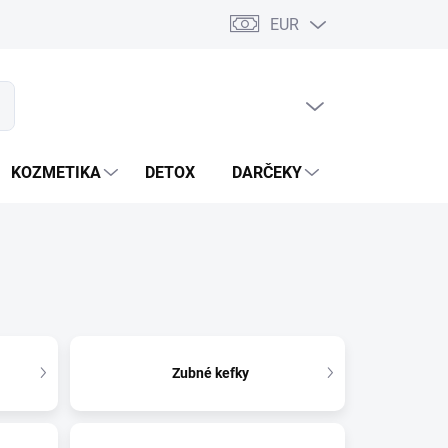
EUR
PRÁZDNY KOŠÍK
ať
NÁKUPNÝ
KOŠÍK
KOZMETIKA
DETOX
DARČEKY
MIXÉRY
Zubné kefky