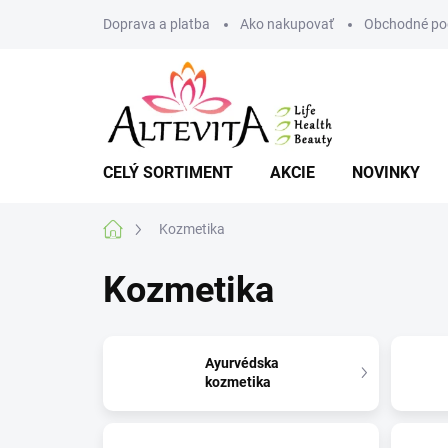
Prejsť
Doprava a platba
Ako nakupovať
Obchodné po
na
obsah
CELÝ SORTIMENT
AKCIE
NOVINKY
Domov
Kozmetika
Kozmetika
Ayurvédska
kozmetika