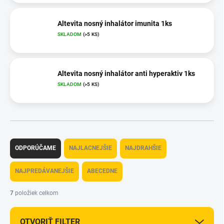
Altevita nosný inhalátor imunita 1ks
SKLADOM
(>5 KS)
Altevita nosný inhalátor anti hyperaktiv 1ks
SKLADOM
(>5 KS)
R
a
ODPORÚČAME
NAJLACNEJŠIE
NAJDRAHŠIE
d
e
NAJPREDÁVANEJŠIE
ABECEDNE
n
i
7
položiek celkom
e
p
OTVORIŤ FILTER
r