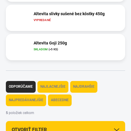
Altevita slivky sušené bez kôstky 450g
VYPREDANÉ
Altevita Goji 250g
SKLADOM
(>5 KS)
R
a
ODPORÚČAME
NAJLACNEJŠIE
NAJDRAHŠIE
d
e
NAJPREDÁVANEJŠIE
ABECEDNE
n
i
5
položiek celkom
e
p
OTVORIŤ FILTER
r