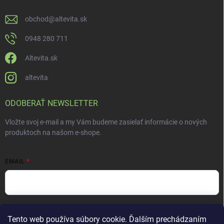
obchod
@
altevita.sk
0948 280 711
Altevita.sk
altevita
ODOBERAŤ NEWSLETTER
Vložte svoj e-mail a my Vám budeme zasielať informácie o nových
produktoch na našom e-shope.
EMAIL
Vložením e-mailu súhlasíte s
podmienkami ochrany osobných údajov
Tento web používa súbory cookie. Ďalším prechádzaním