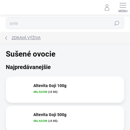
Prejsť
na
obsah
Hľadať
ZDRAVÁ VÝŽIVA
Sušené ovocie
Najpredávanejšie
Altevita Goji 100g
SKLADOM
(>5 KS)
Altevita Goji 500g
SKLADOM
(>5 KS)