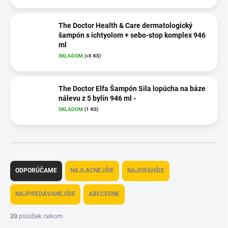
The Doctor Health & Care dermatologický
šampón s ichtyolom + sebo-stop komplex 946
ml
SKLADOM
(>5 KS)
The Doctor Elfa Šampón Sila lopúcha na báze
nálevu z 5 bylín 946 ml -
SKLADOM
(1 KS)
R
a
ODPORÚČAME
NAJLACNEJŠIE
NAJDRAHŠIE
d
e
NAJPREDÁVANEJŠIE
ABECEDNE
n
i
20
položiek celkom
e