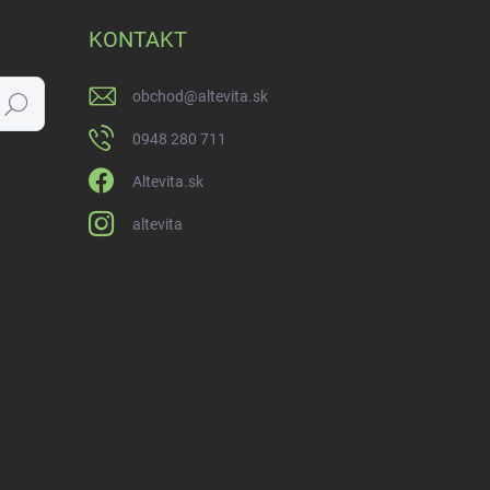
KONTAKT
obchod
@
altevita.sk
Hľadať
0948 280 711
Altevita.sk
altevita