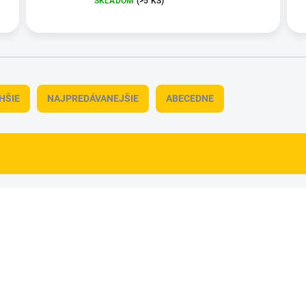
SKLADOM
(>5 KS)
HŠIE
NAJPREDÁVANEJŠIE
ABECEDNE
AT306