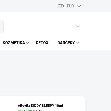
EUR
PRÁZDNY KOŠÍK
ať
NÁKUPNÝ
KOŠÍK
KOZMETIKA
DETOX
DARČEKY
MIXÉRY
Altevita KIDDY SLEEPY 10ml