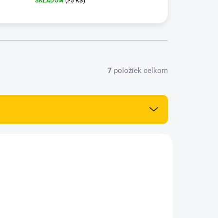
SKLADOM
(>5 KS)
7
položiek celkom
AT305