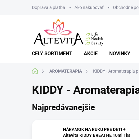
Prejsť
Doprava a platba
Ako nakupovať
Obchodné po
na
obsah
CELÝ SORTIMENT
AKCIE
NOVINKY
Domov
AROMATERAPIA
KIDDY - Aromaterapia pr
KIDDY - Aromaterapia
Najpredávanejšie
NÁRAMOK NA RUKU PRE DETI +
Altevita KIDDY BREATHE 10ml 1ks