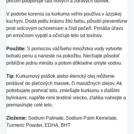
pričom podporuje rast nových a zdravých buniek.
V podobe korenia sa kurkuma veľmi používa v ázijskej
kuchyni. Dodá jedlu krásnu žltú farbu, pôsobí preventívne
proti srdcovým ochoreniam a čistí pečeň. Prináša úľavu
pri emočnom vypätí a očisťuje telo od toxínov.
Použitie
: S pomocou väčšieho množstva vody vytvorte
bohatú penu a naneste na pokožku. Nechajte pôsobiť
približne jednu minútu a potom dôkladne umyte vodou.
Tip
: Kurkumový prášok alebo éterický olej môžeme
pridávať do pleťových masiek, či masážnych olejov. Ak
potrebujete prehriať telo, zmiešajte kurkumu s ďalšími
bylinkami, naplňte nimi textilné vrecko, zľahka nahrejte a
premasírujte celé telo.
Zloženie:
Sodium Palmate, Sodium Palm Kernelate,
Turmeric Powder, EDHA, BHT