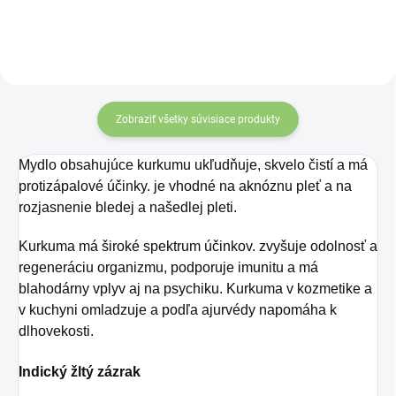
minerálov a stopových prvkov
ako je vápnik, horčík, draslík, meď
a železo.
Zobraziť všetky súvisiace produkty
Mydlo obsahujúce kurkumu ukľudňuje, skvelo čistí a má
protizápalové účinky. je vhodné na aknóznu pleť a na
rozjasnenie bledej a našedlej pleti.
Kurkuma má široké spektrum účinkov. zvyšuje odolnosť a
regeneráciu organizmu, podporuje imunitu a má
blahodárny vplyv aj na psychiku. Kurkuma v kozmetike a
v kuchyni omladzuje a podľa ajurvédy napomáha k
dlhovekosti.
Indický žltý zázrak