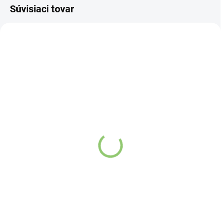
Súvisiaci tovar
4167
4400
SKLADOM
VYPREDANÉ
(2 KS)
Vatika Sandalwood
Himalájske Soľné Deo
mydlo 125g
Mydlo - Srdce
Detail
Detail
Himalájske Soľné Deo Mydlo -
Srdce
je prírodný deodorant
vyrezaný z prírodných kúskov
himalájskych kryštálov. Mydlo
obsahuje viac ako 84 druhov