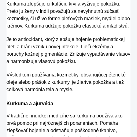
Kurkuma zlepšuje cirkuláciu krvi a vyživuje pokožku.
Preto ju ženy v Indii považujú za nevyhnutnú súčasť
kozmetiky, či už vo forme pleťových masiek, mydiel alebo
krémov. Kurkuma udržuje pokožku elastickú a mladistvú.
Je to antioxidant, ktorý zlepšuje hojenie problematickej
pleti a bráni vzniku novej infekcie. Lieči ekzémy a
poruchy kožnej pigmentácie. Znižuje vypadávanie vlasov
a harmonizuje vlasovú pokožku.
Výsledkom používania kozmetiky, obsahujúcej éterické
oleje alebo prášok z kurkumy, je žiarivá pokožka a tiež
celková harmónia tela a mysle.
Kurkuma a ajurvéda
V tradičnej indickej medicíne sa kurkuma používa ako
prvá pomoc pri najrôznejších poraneniach. Pomáha
zlepšovať hojenie a odstraňuje poškodené tkanivo,