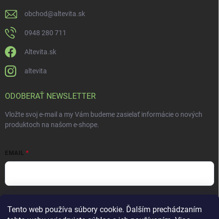
obchod
@
altevita.sk
0948 280 711
Altevita.sk
altevita
ODOBERAŤ NEWSLETTER
Vložte svoj e-mail a my Vám budeme zasielať informácie o nových
produktoch na našom e-shope.
EMAIL
Vložením e-mailu súhlasíte s
podmienkami ochrany osobných údajov
Tento web používa súbory cookie. Ďalším prechádzaním
Prihlásiť sa