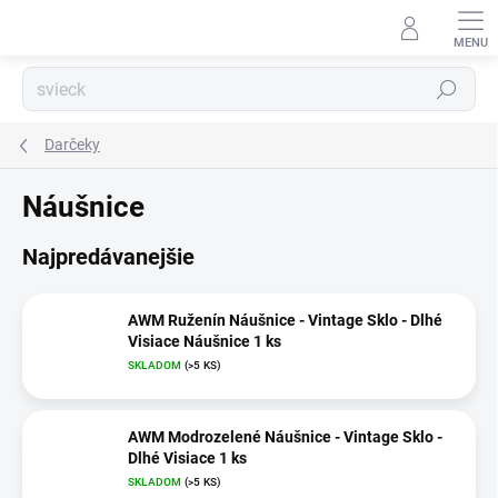
Prejsť
na
obsah
Hľadať
Darčeky
Náušnice
Najpredávanejšie
AWM Ruženín Náušnice - Vintage Sklo - Dlhé
Visiace Náušnice 1 ks
SKLADOM
(>5 KS)
AWM Modrozelené Náušnice - Vintage Sklo -
Dlhé Visiace 1 ks
SKLADOM
(>5 KS)