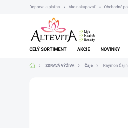
Prejsť
Doprava a platba
Ako nakupovať
Obchodné po
na
obsah
CELÝ SORTIMENT
AKCIE
NOVINKY
Domov
ZDRAVÁ VÝŽIVA
Čaje
Raymon Čaj na
Neohodnotené
Podrobnosti hodnote