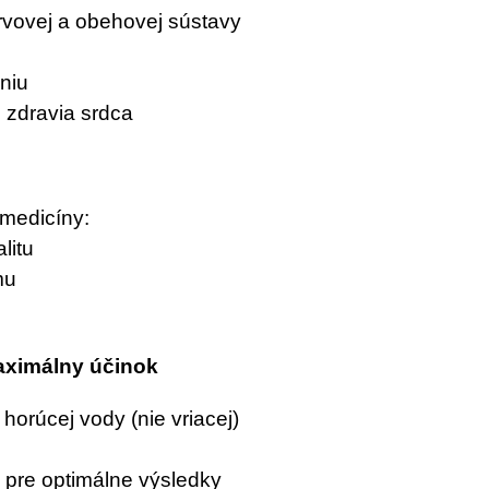
rvovej a obehovej sústavy
niu
 zdravia srdca
 medicíny:
litu
mu
aximálny účinok
horúcej vody (nie vriacej)
e pre optimálne výsledky