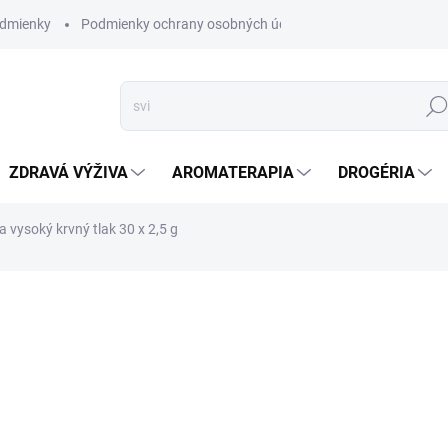
dmienky
Podmienky ochrany osobných údajov
Hľad
ZDRAVÁ VÝŽIVA
AROMATERAPIA
DROGÉRIA
 vysoký krvný tlak 30 x 2,5 g
nia
ZNAČKA:
TNT
SKLADOM
(>5 KS)
Prírodný Čaj na Vysok
Zdravia
DETAILNÉ INFORMÁCIE