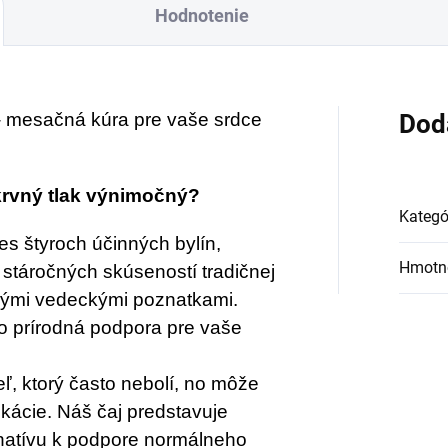
Hodnotenie
- mesačná kúra pre vaše srdce
Dod
 krvný tlak výnimočný?
Kategó
s štyroch účinných bylín,
Hmotn
 stáročných skúseností tradičnej
ými vedeckými poznatkami.
 to prírodná podpora pre vaše
teľ, ktorý často nebolí, no môže
kácie. Náš čaj predstavuje
rnatívu k podpore normálneho