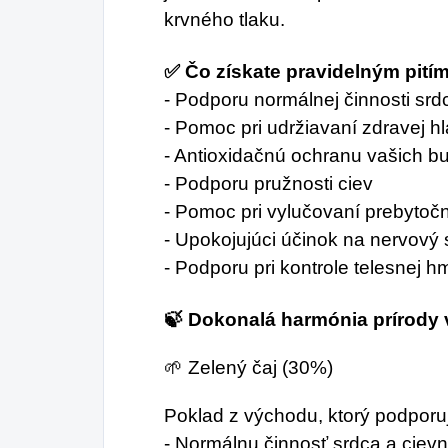
krvného tlaku.
✅ Čo získate pravidelným pití
- Podporu normálnej činnosti sr
- Pomoc pri udržiavaní zdravej hl
- Antioxidačnú ochranu vašich b
- Podporu pružnosti ciev
- Pomoc pri vylučovaní prebytočn
- Upokojujúci účinok na nervový
- Podporu pri kontrole telesnej h
🍃 Dokonalá harmónia prírody
🌱 Zelený čaj (30%)
Poklad z východu, ktorý podporu
- Normálnu činnosť srdca a cie