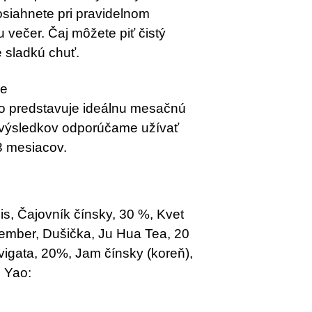
osiahnete pri pravidelnom
u večer. Čaj môžete piť čistý
 sladkú chuť.
ie
čo predstavuje ideálnu mesačnú
h výsledkov odporúčame užívať
3 mesiacov.
is, Čajovník čínsky,
30 %, Kvet
ember, Dušička, Ju Hua Tea,
20
vigata,
20%, Jam čínsky (koreň),
 Yao: