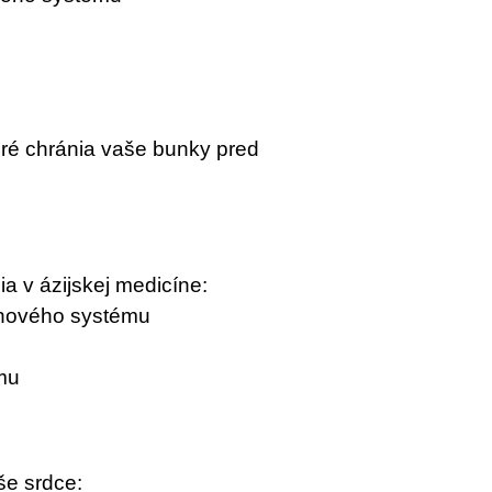
toré chránia vaše bunky pred
a v ázijskej medicíne:
ehového systému
zmu
še srdce: