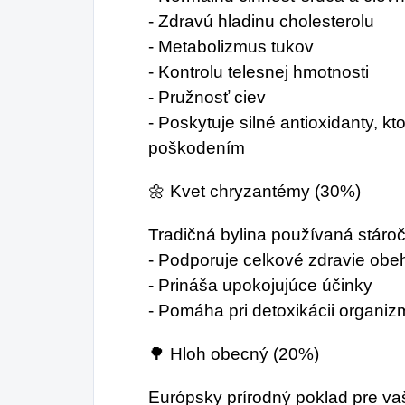
- Zdravú hladinu cholesterolu
- Metabolizmus tukov
- Kontrolu telesnej hmotnosti
- Pružnosť ciev
- Poskytuje silné antioxidanty, k
poškodením
🌼 Kvet chryzantémy (30%)
Tradičná bylina používaná stároči
- Podporuje celkové zdravie ob
- Prináša upokojujúce účinky
- Pomáha pri detoxikácii organi
🌳 Hloh obecný (20%)
Európsky prírodný poklad pre va