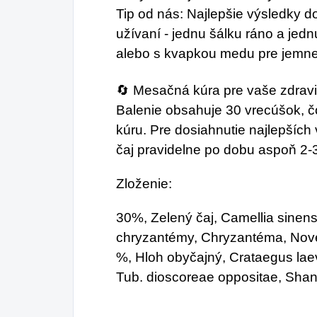
Tip od nás: Najlepšie výsledky d
užívaní - jednu šálku ráno a jedn
alebo s kvapkou medu pre jemne
🔄 Mesačná kúra pre vaše zdrav
Balenie obsahuje 30 vrecúšok, 
kúru. Pre dosiahnutie najlepšíc
čaj pravidelne po dobu aspoň 2-
Zloženie:
30%, Zelený čaj, Camellia sinens
chryzantémy, Chryzantéma, Nov
%, Hloh obyčajný, Crataegus lae
Tub. dioscoreae oppositae, Shan