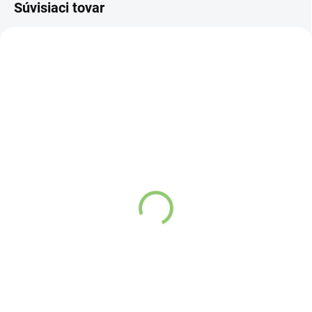
Súvisiaci tovar
SC01
SC02
SKLADOM
SKLADOM
(>5 KS)
(>5 KS)
Altevita SLIMMING.CAFE
Altevita SLIMMING.CAFE
Caramel 100g
Škorica 100g
Detail
Detail
Instantná káva s karamelovou
Instantná káva s cejlónskou
arómou na podporu metabolizmu
škoricou na podporu
a spaľovania tukov.
metabolizmu a spaľovania tukov.