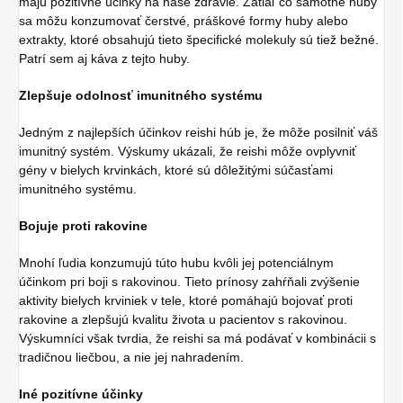
majú pozitívne účinky na naše zdravie. Zatiaľ čo samotné huby
sa môžu konzumovať čerstvé, práškové formy huby alebo
extrakty, ktoré obsahujú tieto špecifické molekuly sú tiež bežné.
Patrí sem aj káva z tejto huby.
Zlepšuje odolnosť imunitného systému
Jedným z najlepších účinkov reishi húb je, že môže posilniť váš
imunitný systém. Výskumy ukázali, že reishi môže ovplyvniť
gény v bielych krvinkách, ktoré sú dôležitými súčasťami
imunitného systému.
Bojuje proti rakovine
Mnohí ľudia konzumujú túto hubu kvôli jej potenciálnym
účinkom pri boji s rakovinou. Tieto prínosy zahŕňali zvýšenie
aktivity bielych krviniek v tele, ktoré pomáhajú bojovať proti
rakovine a zlepšujú kvalitu života u pacientov s rakovinou.
Výskumníci však tvrdia, že reishi sa má podávať v kombinácii s
tradičnou liečbou, a nie jej nahradením.
Iné pozitívne účinky