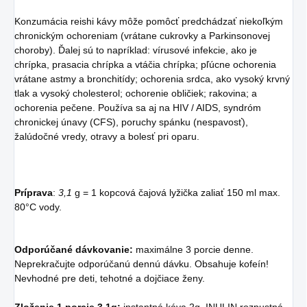
Konzumácia reishi kávy môže pomôcť predchádzať niekoľkým
chronickým ochoreniam (vrátane cukrovky a Parkinsonovej
choroby). Ďalej sú to napríklad: vírusové infekcie, ako je
chrípka, prasacia chrípka a vtáčia chrípka; pľúcne ochorenia
vrátane astmy a bronchitídy; ochorenia srdca, ako vysoký krvný
tlak a vysoký cholesterol; ochorenie obličiek; rakovina; a
ochorenia pečene. Používa sa aj na HIV / AIDS, syndróm
chronickej únavy (CFS), poruchy spánku (nespavosť),
žalúdočné vredy, otravy a bolesť pri oparu.
Príprava
:
3,1
g = 1 kopcová čajová lyžička zaliať 150 ml max.
80°C vody.
Odporúčané dávkovanie:
maximálne 3 porcie denne.
Neprekračujte odporúčanú dennú dávku. Obsahuje kofeín!
Nevhodné pre deti, tehotné a dojčiace ženy.
Zloženie 1 porcie 3,1g:
instantná káva 2g, INULIN rozpustná