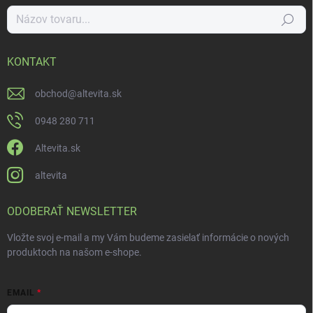
Hľadať
KONTAKT
obchod
@
altevita.sk
0948 280 711
Altevita.sk
altevita
ODOBERAŤ NEWSLETTER
Vložte svoj e-mail a my Vám budeme zasielať informácie o nových
produktoch na našom e-shope.
EMAIL