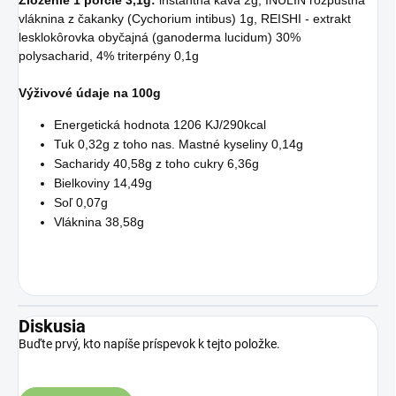
vláknina z čakanky (Cychorium intibus) 1g, REISHI - extrakt
lesklokôrovka obyčajná (ganoderma lucidum) 30%
polysacharid, 4% triterpény 0,1g
Výživové údaje na 100g
Energetická hodnota 1206 KJ/290kcal
Tuk 0,32g z toho nas. Mastné kyseliny 0,14g
Sacharidy 40,58g z toho cukry 6,36g
Bielkoviny 14,49g
Soľ 0,07g
Vláknina 38,58g
Diskusia
Buďte prvý, kto napíše príspevok k tejto položke.