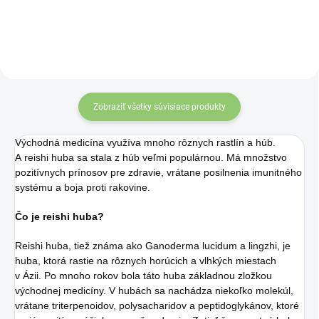
Zobraziť všetky súvisiace produkty
Východná medicína využíva mnoho rôznych rastlín a húb.
A reishi huba sa stala z húb veľmi populárnou. Má množstvo
pozitívnych prínosov pre zdravie, vrátane posilnenia imunitného
systému a boja proti rakovine.
Čo je reishi huba?
Reishi huba, tiež známa ako Ganoderma lucidum a lingzhi, je
huba, ktorá rastie na rôznych horúcich a vlhkých miestach
v Ázii. Po mnoho rokov bola táto huba základnou zložkou
východnej medicíny. V hubách sa nachádza niekoľko molekúl,
vrátane triterpenoidov, polysacharidov a peptidoglykánov, ktoré