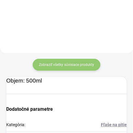
pridaného cukru,
bez kofeínu
príchuť cola.
So
obohatenej o silu
sladidlami Cola
prírody
Dummies by Klara je
spolupráca medzi
Pändym a švédskou
influencerkou Klara
Elvgren.
Je
Zobraziť všetky súvisiace produkty
skutočnou
milovníčkou
Objem: 500ml
sladkostí a Cola
Dummies sú jednou
z nich z jej
Dodatočné parametre
obľúbených príchutí.
Poznajte ju viac na
Kategória
:
Fľaše na pitie
@tanbyklara na