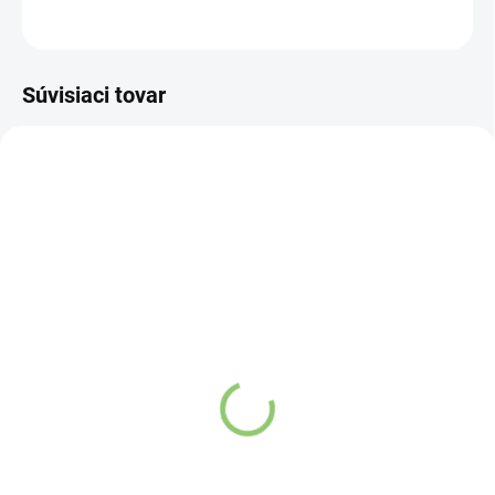
OPÝTAŤ SA
STRÁŽIŤ
Súvisiaci tovar
SC21
19604
SKLADOM
VYPREDANÉ
(>5 KS)
PANDY COLA DUMMIES
Altevita Reishi Coffee
BY KLARA 50g
Decaf bez kofeínu 93g
Detail
Detail
Gummy Candy bez
Objavte luxus kávy