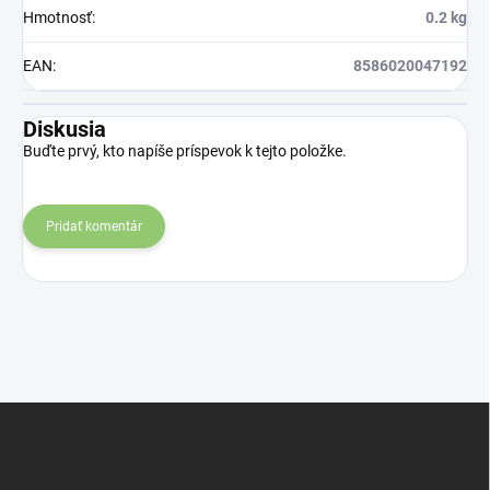
Instagram.
Hmotnosť
:
0.2 kg
EAN
:
8586020047192
Diskusia
Buďte prvý, kto napíše príspevok k tejto položke.
Pridať komentár
Z
á
p
ä