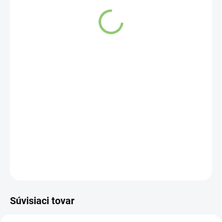
SKLADOM
(>5 KS)
DETAILNÉ INFORMÁCIE
OPÝTAŤ SA
STRÁŽIŤ
Súvisiaci tovar