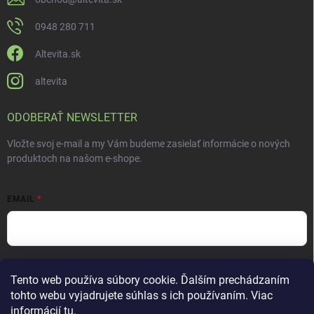
0948 280 711
Altevita.sk
altevita
ODOBERAŤ NEWSLETTER
Vložte svoj e-mail a my Vám budeme zasielať informácie o nových
produktoch na našom e-shope.
EMAIL
Vložením e-mailu súhlasíte s
podmienkami ochrany osobných údajov
Tento web používa súbory cookie. Ďalším prechádzaním
Prihlásiť sa
tohto webu vyjadrujete súhlas s ich používaním. Viac
informácií
tu
.