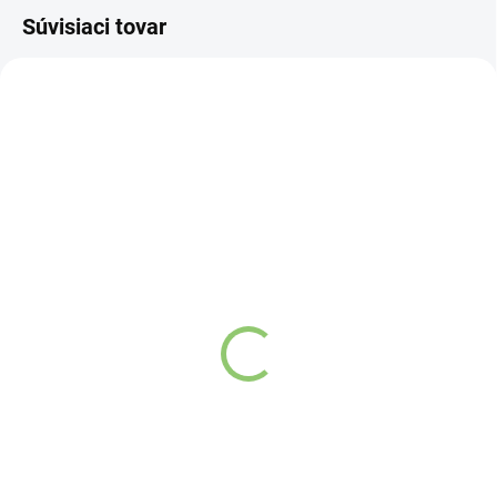
Súvisiaci tovar
3872
3947
SKLADOM
(>5 KS)
SKLADOM
(>5 KS)
Palo Santo Drievka
AWM Vykurovacie
Green tree 5ks
Zväzky- Biela Šalvia
10cm
Detail
Detail
Palo santo doslova
znamená sväté drevo a
Salvia Apiana
tiež
rovnako ako biela šalvia
známa ako šamanská, je