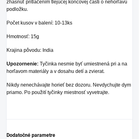
zhasnúť pritlačením tlejúcej koncovej časti o nehorľavú
podložku.
Počet kusov v balení: 10-13ks
Hmotnosť: 15g
Krajina pôvodu: India
Upozornenie:
Tyčinka nesmie byť umiestnená pri a na
horľavom materiály a v dosahu detí a zvierat.
Nikdy nenechávajte horieť bez dozoru. Nevdychujte dym
priamo. Po použití tyčinky miestnosť vyvetrajte.
Dodatočné parametre