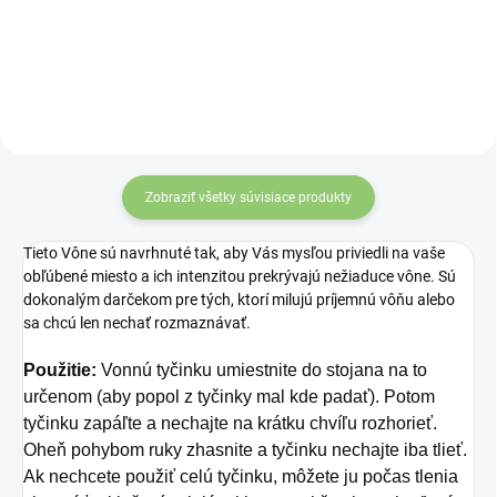
pochádza z Južnej
rozšírená medzi
Ameriky od pôvodných
domorodými obyvateľmi
obyvateľov Indiánov.
Strednej Ameriky, ktorí sa
Pred storočiami toto
venujú šamanizmu.
vykurovadlo používali pri
ceremóniách na očistenie
aury a na liečenie od
Zobraziť všetky súvisiace produkty
negatívnej energie.
Tieto Vône sú navrhnuté tak, aby Vás mysľou priviedli na vaše
obľúbené miesto a ich intenzitou prekrývajú nežiaduce vône. Sú
dokonalým darčekom pre tých, ktorí milujú príjemnú vôňu alebo
sa chcú len nechať rozmaznávať.
Použitie:
Vonnú tyčinku umiestnite do stojana na to
určenom (aby popol z tyčinky mal kde padať). Potom
tyčinku zapáľte a nechajte na krátku chvíľu rozhorieť.
Oheň pohybom ruky zhasnite a tyčinku nechajte iba tlieť.
Ak nechcete použiť celú tyčinku, môžete ju počas tlenia