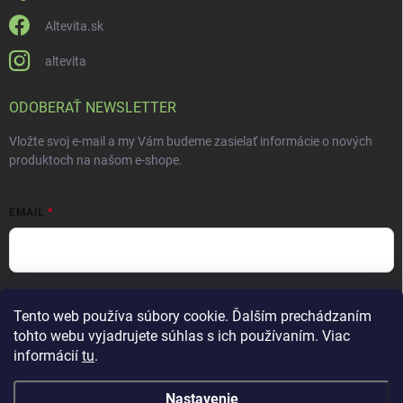
Altevita.sk
altevita
ODOBERAŤ NEWSLETTER
Vložte svoj e-mail a my Vám budeme zasielať informácie o nových
produktoch na našom e-shope.
EMAIL
Vložením e-mailu súhlasíte s
podmienkami ochrany osobných údajov
Tento web používa súbory cookie. Ďalším prechádzaním
Prihlásiť sa
tohto webu vyjadrujete súhlas s ich používaním. Viac
informácií
tu
.
Nastavenie