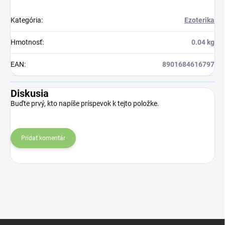
Kategória
:
Ezoterika
Hmotnosť
:
0.04 kg
EAN
:
8901684616797
Diskusia
Buďte prvý, kto napíše príspevok k tejto položke.
Pridať komentár
Z