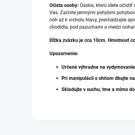
Očista osoby:
Osoba, ktorú idete očisti
Vás. Začnite jemnými pohybmi pohybov
nôh až k vrcholu hlavy, prechádzajte sp
chodidla, pod pazuchami a medzi nohami
Dĺžka zväzku je cca 10cm. Hmotnosť cc
Upozornenie:
Určené výhradne na vydymovanie
Pri manipulácii s ohňom dbajte n
Skladujte v suchu, tme a mimo do