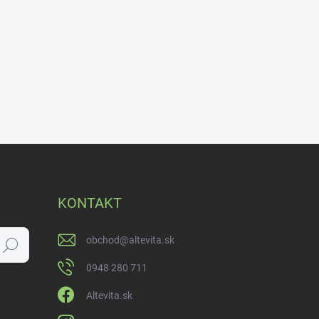
KONTAKT
obchod
@
altevita.sk
Hľadať
0948 280 711
Altevita.sk