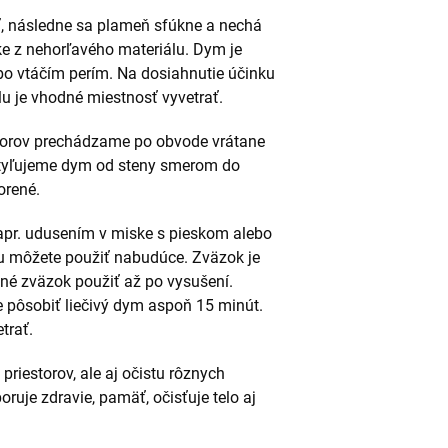
ť, následne sa plameň sfúkne a nechá
ske z nehorľavého materiálu. Dym je
bo vtáčím perím. Na dosiahnutie účinku
lu je vhodné miestnosť vyvetrať.
torov prechádzame po obvode vrátane
ptyľujeme dym od steny smerom do
orené.
napr. udusením v miske s pieskom alebo
ku môžete použiť nabudúce. Zväzok je
né zväzok použiť až po vysušení.
e pôsobiť liečivý dym aspoň 15 minút.
trať.
priestorov, ale aj očistu rôznych
uje zdravie, pamäť, očisťuje telo aj