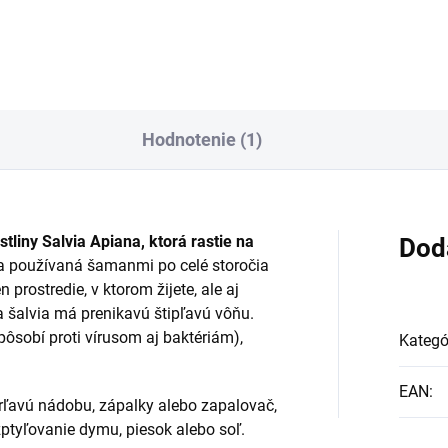
ozdobných krabičkách, kt
obných krabičkách, ktoré
sú dokonalým darčekom.
dokonalým darčekom.
Hodnotenie (1)
stliny Salvia Apiana, ktorá rastie na
Dod
na používaná šamanmi po celé storočia
 prostredie, v ktorom žijete, ale aj
a šalvia má prenikavú štipľavú vôňu.
pôsobí proti vírusom aj baktériám),
Kategó
EAN
:
rľavú nádobu, zápalky alebo zapalovač,
zptyľovanie dymu, piesok alebo soľ.