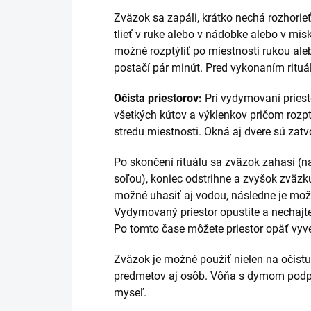
Zväzok sa zapáli, krátko nechá rozhorie
tlieť v ruke alebo v nádobke alebo v mi
možné rozptýliť po miestnosti rukou ale
postačí pár minút. Pred vykonaním rituá
Očista priestorov:
Pri vydymovaní pries
všetkých kútov a výklenkov pričom roz
stredu miestnosti. Okná aj dvere sú zatv
Po skončení rituálu sa zväzok zahasí (
soľou), koniec odstrihne a zvyšok zväz
možné uhasiť aj vodou, následne je mož
Vydymovaný priestor opustite a nechajt
Po tomto čase môžete priestor opäť vyve
Zväzok je možné použiť nielen na očistu 
predmetov aj osôb. Vôňa s dymom podpor
myseľ.