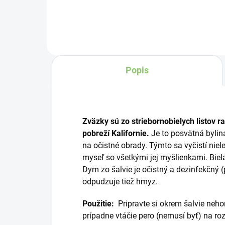
Južnej Ameriky od
ozd
pôvodných obyvateľov
sú 
Indiánov. Pred storočiami toto
vykurovadlo používali pri
ceremóniách na očistenie
Popis
aury a na liečenie od
negatívnej energie.
Zväzky sú zo striebornobielych listov ra
pobreží Kalifornie.
Je to posvätná byli
na očistné obrady. Týmto sa vyčistí nielen
myseľ so všetkými jej myšlienkami. Biel
Dym zo šalvie je očistný a dezinfekčný (
odpudzuje tiež hmyz.
Použitie:
Pripravte si okrem šalvie neho
prípadne vtáčie pero (nemusí byť) na ro