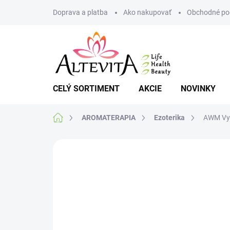
Prejsť
Doprava a platba
Ako nakupovať
Obchodné po
na
obsah
CELÝ SORTIMENT
AKCIE
NOVINKY
Domov
AROMATERAPIA
Ezoterika
AWM Vyk
1 hodnotenie
Podrobnosti hodnoteni