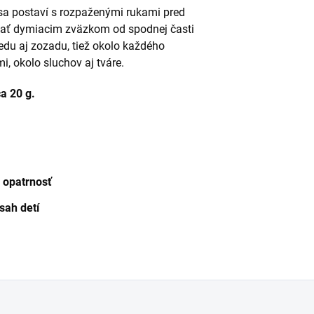
ť sa postaví s rozpaženými rukami pred
ať dymiacim zväzkom od spodnej časti
redu aj zozadu, tiež okolo každého
, okolo sluchov aj tváre.
a 20 g.
a opatrnosť
sah detí