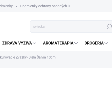
dmienky
Podmienky ochrany osobných údajov
Hľad
ZDRAVÁ VÝŽIVA
AROMATERAPIA
DROGÉRIA
urovacie Zväzky- Biela Šalvia 10cm
a
SKLADOM
(>5 KS)
Salvia Apiana
tiež známa a
obyvateľmi Strednej Ameriky
DETAILNÉ INFORMÁCIE