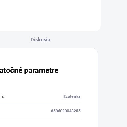
oré
Diskusia
atočné parametre
ria
:
Ezoterika
8586020043255