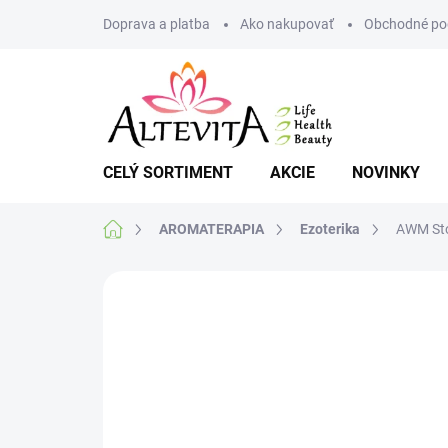
Prejsť
Doprava a platba
Ako nakupovať
Obchodné po
na
obsah
CELÝ SORTIMENT
AKCIE
NOVINKY
Domov
AROMATERAPIA
Ezoterika
AWM Stoj
Neohodnotené
Podrobnosti hodnote