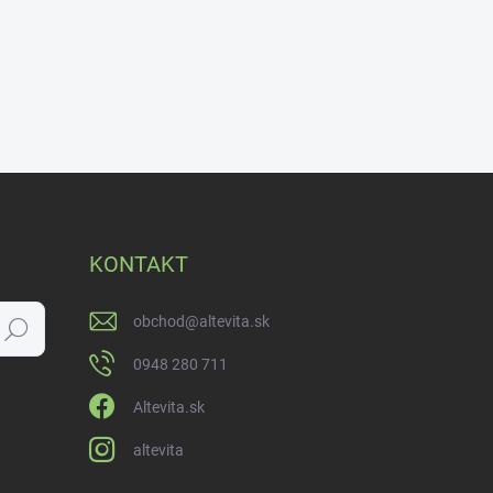
KONTAKT
obchod
@
altevita.sk
Hľadať
0948 280 711
Altevita.sk
altevita