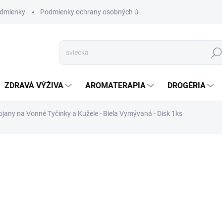
dmienky
Podmienky ochrany osobných údajov
Hľad
ZDRAVÁ VÝŽIVA
AROMATERAPIA
DROGÉRIA
any na Vonné Tyčinky a Kužele - Biela Vymývaná - Disk 1ks
nia
ZNAČKA:
AWM
VYPREDANÉ
Stojany na Vonné Tyčinky 
Indii z Mangového Dreva.
DETAILNÉ INFORMÁCIE