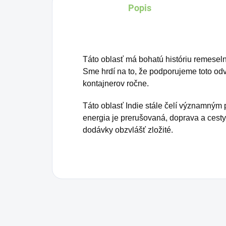
Popis
ceremóniách na očistenie
aury a na liečenie od
negatívnej energie.
Táto oblasť má bohatú históriu remeseln
Sme hrdí na to, že podporujeme toto odv
kontajnerov ročne.
Táto oblasť Indie stále čelí významným p
energia je prerušovaná, doprava a cesty
dodávky obzvlášť zložité.