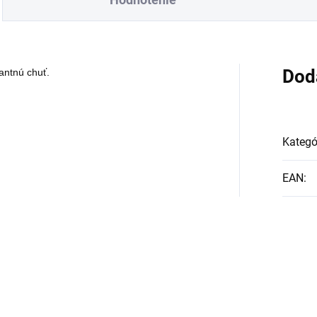
starostlivo vybrané 
namiešané
ingrediencie
, ktoré
zaručia, že vaše jedl
Dod
antnú chuť.
bude chutiť ako od
indického šéfkuchára
Kategó
EAN
: