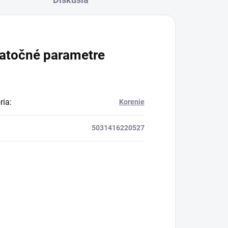
a
o
atočné parametre
.
ria
:
Korenie
5031416220527