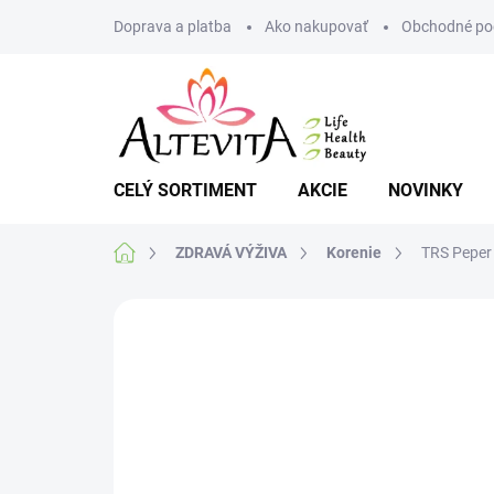
Prejsť
Doprava a platba
Ako nakupovať
Obchodné po
na
obsah
CELÝ SORTIMENT
AKCIE
NOVINKY
Domov
ZDRAVÁ VÝŽIVA
Korenie
TRS Peper 
Neohodnotené
Podrobnosti hodnote