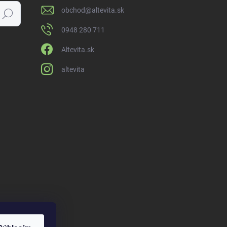
obchod
@
altevita.sk
Hľadať
0948 280 711
Altevita.sk
altevita