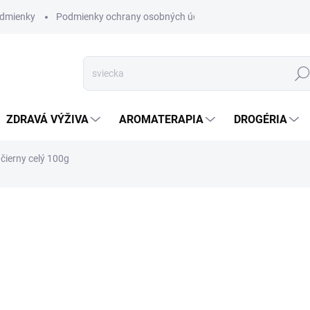
dmienky
Podmienky ochrany osobných údajov
Hľad
ZDRAVÁ VÝŽIVA
AROMATERAPIA
DROGÉRIA
čierny celý 100g
nia
ZNAČKA:
TRS
VYPREDANÉ
Korenie čierne - pôvodom z I
DETAILNÉ INFORMÁCIE