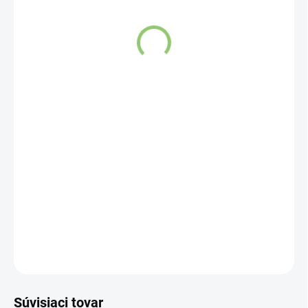
VYPREDANÉ
Kardamon sa tradične používa do sladkých indických dezertov,
perníkov a koláčov.
Je vynikajúci i do ovocných kompótov,
marinád, vín a likérov.
DETAILNÉ INFORMÁCIE
OPÝTAŤ SA
STRÁŽIŤ
Súvisiaci tovar