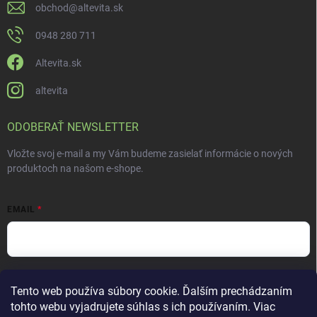
obchod
@
altevita.sk
0948 280 711
Altevita.sk
altevita
ODOBERAŤ NEWSLETTER
Vložte svoj e-mail a my Vám budeme zasielať informácie o nových
produktoch na našom e-shope.
EMAIL
Vložením e-mailu súhlasíte s
podmienkami ochrany osobných údajov
Tento web používa súbory cookie. Ďalším prechádzaním
Prihlásiť sa
tohto webu vyjadrujete súhlas s ich používaním. Viac