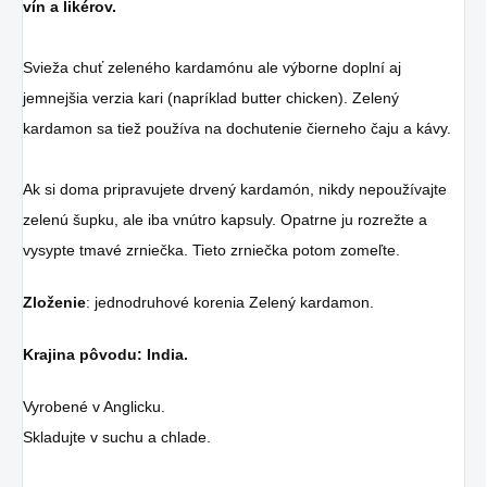
vín a likérov.
Svieža chuť zeleného kardamónu ale výborne doplní aj
jemnejšia verzia kari (napríklad butter chicken).
Zelený
kardamon sa tiež používa na dochutenie čierneho čaju a kávy.
Ak si doma pripravujete drvený kardamón, nikdy nepoužívajte
zelenú šupku, ale iba vnútro kapsuly.
Opatrne ju rozrežte a
vysypte tmavé zrniečka. Tieto
zrniečka potom zomeľte.
Zloženie
: jednodruhové korenia Zelený kardamon.
Krajina pôvodu: India.
Vyrobené v Anglicku.
Skladujte v suchu a chlade.