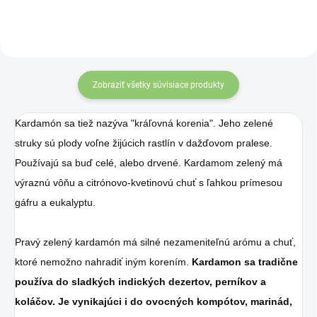
predovšetkým tie ,
ktoré prirodzene
zneškodňujú
nebezpečné bunky
Zobraziť všetky súvisiace produkty
tela.
Kardamón sa tiež nazýva "kráľovná korenia".
Jeho zelené
struky sú plody voľne žijúcich rastlín v dažďovom pralese.
Používajú sa buď celé, alebo drvené.
Kardamom zelený má
výraznú vôňu a citrónovo-kvetinovú chuť s ľahkou prímesou
gáfru a eukalyptu.
Pravý zelený kardamón má silné nezameniteľnú arómu a chuť,
ktoré nemožno nahradiť iným korením.
Kardamon sa tradične
používa do sladkých indických dezertov, perníkov a
koláčov.
Je vynikajúci i do ovocných kompótov, marinád,