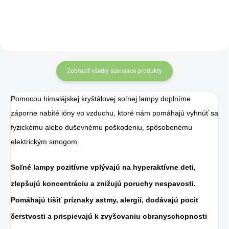
vzduchu. To je dobrá vec,
nabité ióny vo vzduchu.
pretože znečistenie
dnešného sveta
elektrickými zariadeniami
vytvárajú vo vzduchu
Zobraziť všetky súvisiace produkty
pozitívne ióny, ktoré sú
pre nás potenciálne
Pomocou himalájskej kryštálovej soľnej lampy doplníme
škodlivé a spôsobujú
záporne nabité ióny vo vzduchu, ktoré nám pomáhajú vyhnúť sa
zhoršenie kvality
fyzickému alebo duševnému poškodeniu, spôsobenému
ovzdušia.
elektrickým smogom.
Soľné lampy pozitívne vplývajú na hyperaktívne deti,
zlepšujú koncentráciu a znižujú poruchy nespavosti.
Pomáhajú tíšiť príznaky astmy, alergií, dodávajú pocit
čerstvosti a prispievajú k zvyšovaniu obranyschopnosti