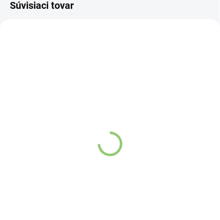
Súvisiaci tovar
3287
DR04
SKLADOM
SKLADOM
(>5 KS)
(>5 KS)
Svietnik SRDCE z
Prírodný Soľný Svietnik -
himalájskej soli 1ks
2 Diery 1ks
Detail
Detail
Kvalitné Himalájske
Kvalitné Himalájske
Soľné Lampy a Svietniky
Soľné Lampy
a
údajne vytvárajú
Svietniky údajne
negatívne nabité ióny vo
vytvárajú negatívne