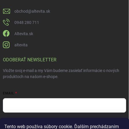
obchod
@
altevita.sk
0948 280 711
Altevita.sk
altevita
ODOBERAŤ NEWSLETTER
Vložte svoj e-mail a my Vám budeme zasielať informácie o nových
produktoch na našom e-shope.
EMAIL
Vložením e-mailu súhlasíte s
podmienkami ochrany osobných údajov
Tento web používa súbory cookie. Ďalším prechádzaním