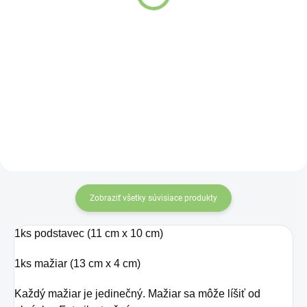
Šafran je najdrahšie korenie na
Kardamon sa tradične používa
svete, má vysoký obsah vitamínu
do sladkých indických dezertov,
B.
perníkov a koláčov.
Je vynikajúci
i do ovocných kompótov,
marinád, vín a likérov.
Zobraziť všetky súvisiace produkty
1ks podstavec (11 cm x 10 cm)
1ks mažiar (13 cm x 4 cm)
Každý mažiar je jedinečný. Mažiar sa môže líšiť od