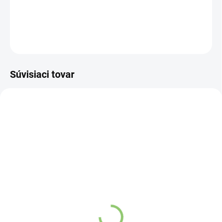
DETAILNÉ INFORMÁCIE
OPÝTAŤ SA
STRÁŽIŤ
Súvisiaci tovar
0266
0418
SKLADOM
VYPREDANÉ
(>5 KS)
TRS Kardamón zelený
Španielsky šafran 1g
celý 50g
Detail
Detail