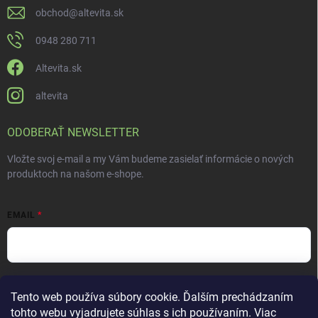
obchod
@
altevita.sk
0948 280 711
Altevita.sk
altevita
ODOBERAŤ NEWSLETTER
Vložte svoj e-mail a my Vám budeme zasielať informácie o nových
produktoch na našom e-shope.
EMAIL
Vložením e-mailu súhlasíte s
podmienkami ochrany osobných údajov
Tento web používa súbory cookie. Ďalším prechádzaním
Prihlásiť sa
tohto webu vyjadrujete súhlas s ich používaním. Viac