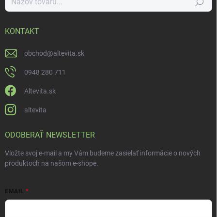
Hľadať
KONTAKT
obchod
@
altevita.sk
0948 280 711
Altevita.sk
altevita
ODOBERAŤ NEWSLETTER
Vložte svoj e-mail a my Vám budeme zasielať informácie o nových
produktoch na našom e-shope.
EMAIL