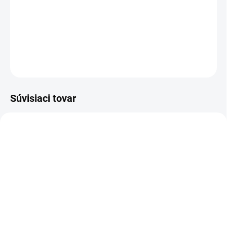
sú pre nás potenciálne škodlivé a spôsobujú zhoršenie
kvality ovzdušia.
DETAILNÉ INFORMÁCIE
OPÝTAŤ SA
STRÁŽIŤ
Súvisiaci tovar
DR02
WHS01
SKLADOM
VYPREDANÉ
(>5 KS)
Svietnik z Himalájskej
Altevita Himalájska soľ
Soli