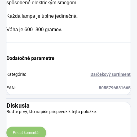
spôsobené elektrickým smogom.
Každá lampa je úplne jedinečná.
Váha je 600- 800 gramov.
Dodatočné parametre
Kategória
:
Darčekový sortiment
EAN
:
5055796581665
Diskusia
Buďte prvý, kto napíše príspevok k tejto položke.
Pridať komentár