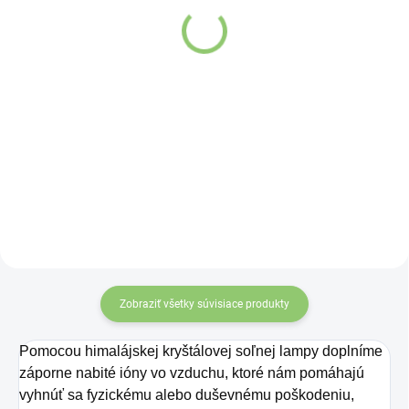
400g
Detail
Detail
Znečistenie dnešného sveta
Himalájska soľ – jedlá – mletá,
elektrickými zariadeniami vytvára
nerafinovaná, prírodná, obsahuje
vo vzduchu pozitívne ióny, ktoré
mnoho stopových prvkov a
sú pre nás potenciálne škodlivé a
minerálov ako napr. horčík,
spôsobujú zhoršenie kvality
vápnik, fosfor, jód, selén a meď.
ovzdušia.
Zobraziť všetky súvisiace produkty
Pomocou himalájskej kryštálovej soľnej lampy doplníme
záporne nabité ióny vo vzduchu, ktoré nám pomáhajú
vyhnúť sa fyzickému alebo duševnému poškodeniu,