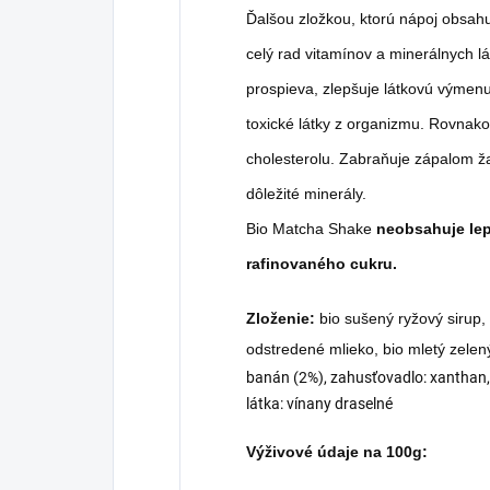
Ďalšou zložkou, ktorú nápoj obsah
celý rad vitamínov a minerálnych l
prospieva, zlepšuje látkovú výme
toxické látky z organizmu. Rovnak
cholesterolu. Zabraňuje zápalom ža
dôležité minerály.
Bio Matcha Shake
neobsahuje lep
rafinovaného cukru.
Zloženie:
bio sušený ryžový sirup,
odstredené mlieko, bio mletý zelen
banán (2%), zahusťovadlo: xanthan,
látka: vínany draselné
Výživové údaje na 100g: