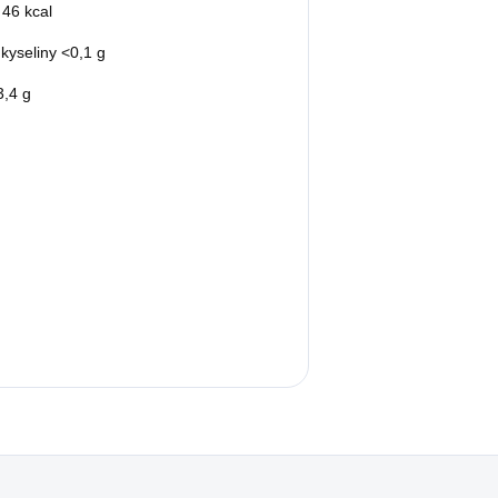
 46 kcal
kyseliny <0,1 g
3,4 g