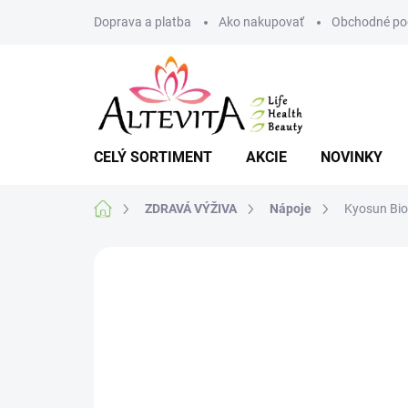
Prejsť
Doprava a platba
Ako nakupovať
Obchodné po
na
obsah
CELÝ SORTIMENT
AKCIE
NOVINKY
Domov
ZDRAVÁ VÝŽIVA
Nápoje
Kyosun Bio
Neohodnotené
Podrobnosti hodnote