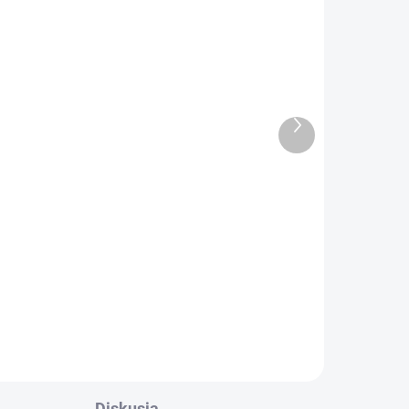
DANÉ
VYPREDANÉ
Altevita BIO Green mix
Ďalší
produkt
smoothie 300g
l
Detail
K základným pozitívnym vplyvom
smoothie ako takej sa pridajú aj
zdraviu prospešné účinky jeho
ingrediencií.
z
v
!
Diskusia