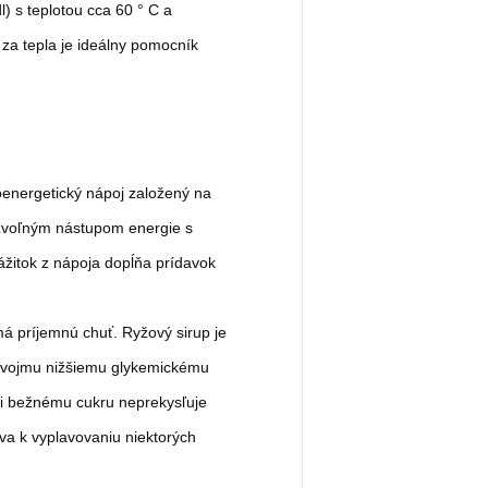
) s teplotou cca 60 ° C a
za tepla je ideálny pomocník
oenergetický nápoj založený na
ozvoľným nástupom energie s
ážitok z nápoja dopĺňa prídavok
á príjemnú chuť. Ryžový sirup je
 svojmu nižšiemu glykemickému
ti bežnému cukru neprekysľuje
va k vyplavovaniu niektorých