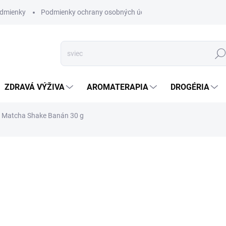
dmienky
Podmienky ochrany osobných údajov
Hľad
ZDRAVÁ VÝŽIVA
AROMATERAPIA
DROGÉRIA
 Matcha Shake Banán 30 g
nia
ZNAČKA:
KYOSUN
SKLADOM
(>5 KS)
Matcha Shake je úplne príro
Matcha, ktorý sa vyznačuje 
účinkom.