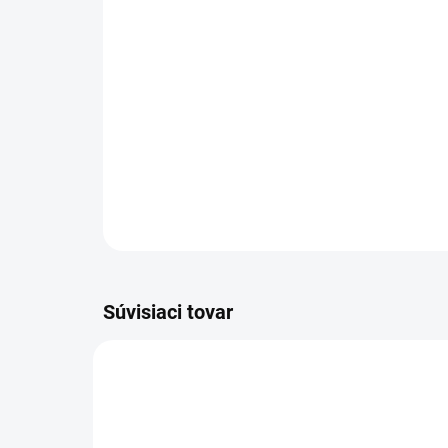
Súvisiaci tovar
AKCIA
SM05