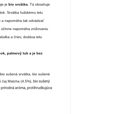
uje je
bio srvátka
. Tá obsahuje
átok. Srvátka ľudskému telu
nu a napomáha tak odvádzať
o účinne napomáha znižovaniu
lúdka a čriev, dodáva telu
ok, palmový tuk a je bez
 bio sušená srvátka, bio sušené
ý čaj Matcha (4,5%),
bio sušený
 prírodná aróma, protihrudkujúca