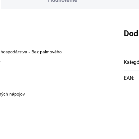
Dod
o hospodárstva - Bez palmového
r
Kategó
EAN
:
ených nápojov