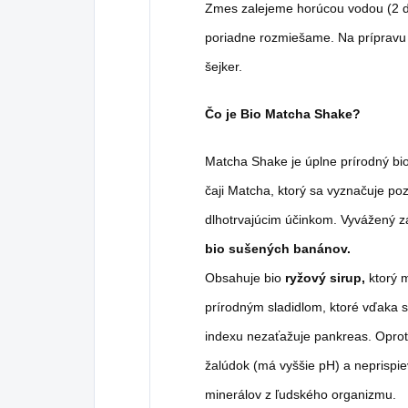
Zmes zalejeme horúcou vodou (2 dl
poriadne rozmiešame. Na prípravu 
šejker.
Čo je Bio Matcha Shake?
Matcha Shake je úplne prírodný bi
čaji Matcha, ktorý sa vyznačuje p
dlhotrvajúcim účinkom. Vyvážený z
bio sušených banánov.
Obsahuje bio
ryžový sirup,
ktorý m
prírodným sladidlom, ktoré vďaka
indexu nezaťažuje pankreas. Opro
žalúdok (má vyššie pH) a neprispie
minerálov z ľudského organizmu.