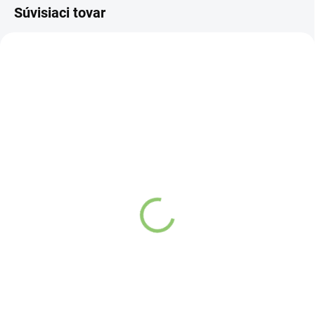
Súvisiaci tovar
B105
B118
SKLADOM
VYPREDANÉ
(>5 KS)
Bio Matcha Shake
Kyosun Bio Matcha
mangový 30 g
Shake Marhuľa 30 g
Detail
Detail
Bio Matcha Shake mangový je to
Matcha Shake je úplne prírodný
pravé pre tých, ktorí chcú správne
bioenergetický nápoj založený
naštartovať nový deň, potrebujú
na čaji Matcha, ktorý sa
zdravú desiatu
, alebo sa chcú
vyznačuje pozvoľným nástupom
posilniť pred športovým
energie s dlhotrvajúcim účinkom.