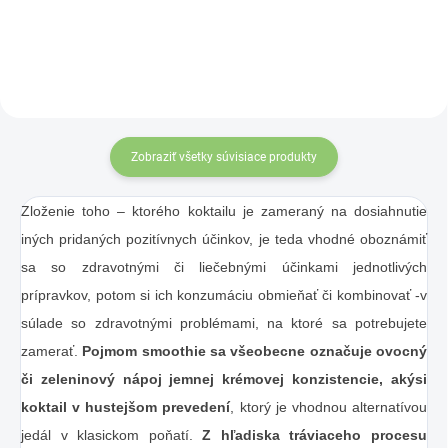
výkonom.
Zobraziť všetky súvisiace produkty
Zloženie toho – ktorého koktailu je zameraný na dosiahnutie
iných pridaných pozitívnych účinkov, je teda vhodné oboznámiť
sa so zdravotnými či liečebnými účinkami jednotlivých
prípravkov, potom si ich konzumáciu obmieňať či kombinovať -v
súlade so zdravotnými problémami, na ktoré sa potrebujete
zamerať.
Pojmom smoothie sa všeobecne označuje ovocný
či zeleninový nápoj jemnej krémovej konzistencie, akýsi
koktail v hustejšom prevedení
, ktorý je vhodnou alternatívou
jedál v klasickom poňatí.
Z hľadiska tráviaceho procesu