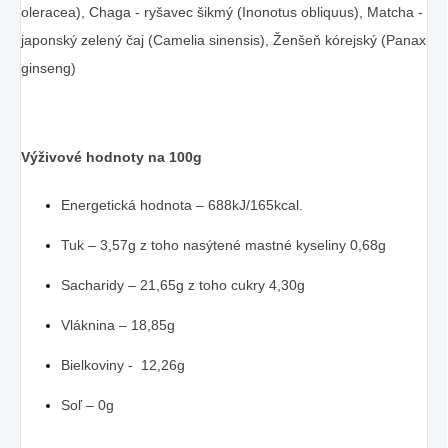
oleracea), Chaga - ryšavec šikmý (Inonotus obliquus), Matcha -
japonský zelený čaj (Camelia sinensis), Ženšeň kórejský (Panax
ginseng)
Výživové hodnoty na 100g
Energetická hodnota – 688kJ/165kcal.
Tuk – 3,57g z toho nasýtené mastné kyseliny 0,68g
Sacharidy – 21,65g z toho cukry 4,30g
Vláknina – 18,85g
Bielkoviny - 12,26g
Soľ – 0g