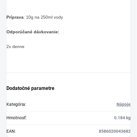
Príprava
: 10g na 250ml vody
Odporúčané dávkovanie:
2x denne
Dodatočné parametre
Kategória
:
Nápoje
Hmotnosť
:
0.184 kg
EAN
:
8586020043682