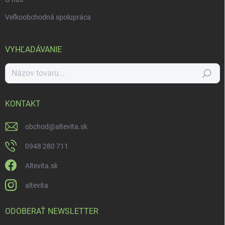
Veľkoobchodná spolupráca
VYHĽADÁVANIE
Hľadať
KONTAKT
obchod
@
altevita.sk
0948 280 711
Altevita.sk
altevita
ODOBERAŤ NEWSLETTER