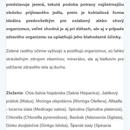
predstavuje jemná, tekutá podoba potravy najšetrnejšiu
obdobu prijímaného jedla, preto je koktailová forma
ideálna predovšetkým pre oslabený alebo chorý
organizmus, veľmi vhodná je aj pri diétach, ale aj v prípade
zdravého organizmu sa uplatňujú jeho blahodarné účinky.
Zelené rastliny účinne vyživujú a posilňujú organizmus, sú ľahko
stráviteľným zdrojom vitamínov, minerálov, ale aj bielkovín pre
udržanie zdravého tela aj ducha.
Zloženie
: Chia-šalvia hispánska (Salvia Hispanica), Jablkový
prášok (Malus), Moringa olejodárna (Moringa Oleifera), Alfaalfa
- lucerna siata (Medicago sativa), Spirulina (Spirulina platensis),
Chlorella (Chlorellla pyrenoidosa), Baobab (Adansonia Digitata),
Ginko dvojlaločné (Ginkgo biloba), Špenát siaty (Spinacia