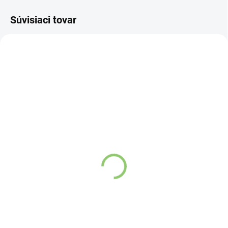
Súvisiaci tovar
B118
B119
SKLADOM
SKLADOM
(>5 KS)
(>5 KS)
Kyosun Bio Matcha
Kyosun Bio Matcha
Shake Marhuľa 30 g
Shake Banán 30 g
Detail
Detail
Matcha Shake je úplne prírodný
Matcha Shake je úplne prírodný
bioenergetický nápoj založený
bioenergetický nápoj založený
na čaji Matcha, ktorý sa
na čaji Matcha, ktorý sa