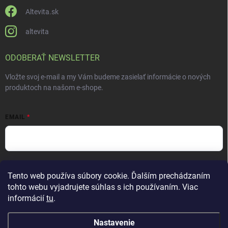
Altevita.sk
altevita
ODOBERAŤ NEWSLETTER
Vložte svoj e-mail a my Vám budeme zasielať informácie o nových
produktoch na našom e-shope.
EMAIL
Vložením e-mailu súhlasíte s
podmienkami ochrany osobných údajov
Tento web používa súbory cookie. Ďalším prechádzaním
Prihlásiť sa
tohto webu vyjadrujete súhlas s ich používaním. Viac
informácií
tu
.
Nastavenie