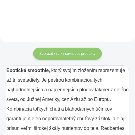
vyznačuje pozvoľným nástupom
vyznačuje pozvoľným nástupom
energie s dlhotrvajúcim účinkom.
energie s dlhotrvajúcim účinkom.
Zobraziť všetky súvisiace produkty
Exotické smoothie
, ktorý svojím zložením reprezentuje
až tri svetadiely. Je pestrou kombináciou tých
najhodnotnejších a najcennejších plodov takmer z celého
sveta, od Južnej Ameriky, cez Áziu až po Európu.
Kombinácia toľkých chutí a blahodarných účinkov
garantuje nielen neporovnateľný chuťový zážitok, ale aj
prísun veľmi širokej škály nutrientov do tela. Redberries