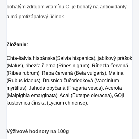
bohatým zdrojom vitamínu C, je bohatý na antioxidanty
a má protizápalový účinok.
Zloženie:
Chia-šalvia hispánska(Salvia hispanica), jablkový prášok
(Malus), ríbezľa čierna (Ribes nigrum), Ríbezľa červená
(Ribes rubrum), Repa červená (Beta vulgaris), Malina
(Rubus idaeus), Brusnica čučoriedková (Vaccinium
myrtillus), Jahoda obyčaná (Fragaria vesca), Acerola
(Malpighia emarginata), Acai (Euterpe oleracea), GOji
kustovnica čínska (Lycium chinense).
Výživové hodnoty na 100g