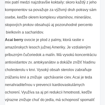
mix patrí medzi najzdravšie koktaily: skoro každý z jeho
komponentov sa považuje za výživný druh potravy sám
osebe, keďže okrem komplexu vitamínov, minerálov,
stopových prvkov obsahujú aj pozoruhodné percento
bielkovín a sacharidov.
Acai berry
ovocie je plod z palmy, ktorá rastie v
amazónskych lesoch južnej Ameriky. Je vzdialeným
príbuzným čučoriedok a malín. Má vysokú koncentráciu
antioxidantov zv. antokyanátov a dokáže znížiť hladinu
cholesterolu v krvi. Vysoký obsah sterolov zabraňuje
zrážaniu krvi a znižuje upchávanie ciev. Acai je teda
nenahraditeľnou v prevencii kardiovaskulárnych
ochorení. Využíva sa aj pri redukcii hmotnosti, keďže
výrazne znižuje chuť do jedla, má schopnosť spomaliť