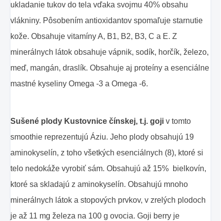
ukladanie tukov do tela vďaka svojmu 40% obsahu
vlákniny. Pôsobením antioxidantov spomaľuje starnutie
kože. Obsahuje vitamíny A, B1, B2, B3, C a E. Z
minerálnych látok obsahuje vápnik, sodík, horčík, železo,
meď, mangán, draslík. Obsahuje aj proteíny a esenciálne
mastné kyseliny Omega -3 a Omega -6.
Sušené plody Kustovnice čínskej, t.j. goji
v tomto
smoothie reprezentujú Áziu. Jeho plody obsahujú 19
aminokyselín, z toho všetkých esenciálnych (8), ktoré si
telo nedokáže vyrobiť sám. Obsahujú až 15% bielkovín,
ktoré sa skladajú z aminokyselín. Obsahujú mnoho
minerálnych látok a stopových prvkov, v zrelých plodoch
je až 11 mg železa na 100 g ovocia. Goji berry je