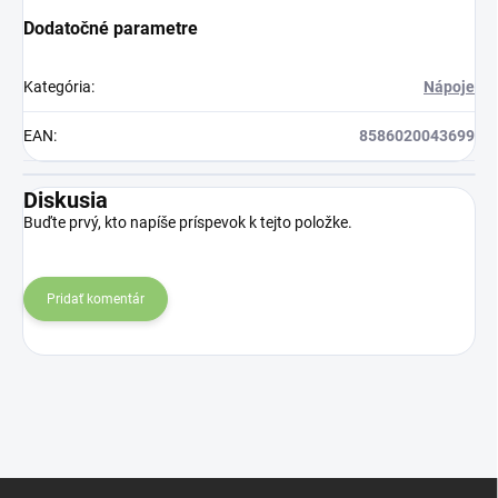
Dodatočné parametre
Kategória
:
Nápoje
EAN
:
8586020043699
Diskusia
Buďte prvý, kto napíše príspevok k tejto položke.
Pridať komentár
Z