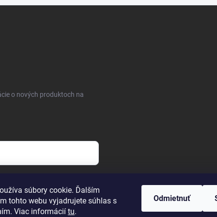
ácie o nových produktoch na
osobných údajov
oužíva súbory cookie. Ďalším
Odmietnuť
m tohto webu vyjadrujete súhlas s
ním. Viac informácií
tu
.