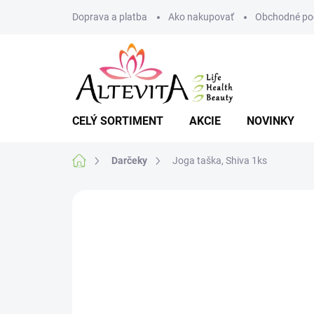
Prejsť
Doprava a platba
Ako nakupovať
Obchodné po
na
obsah
CELÝ SORTIMENT
AKCIE
NOVINKY
Domov
Darčeky
Joga taška, Shiva 1ks
Neohodnotené
Podrobnosti hodnote