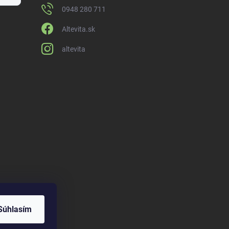
0948 280 711
Altevita.sk
altevita
Súhlasím