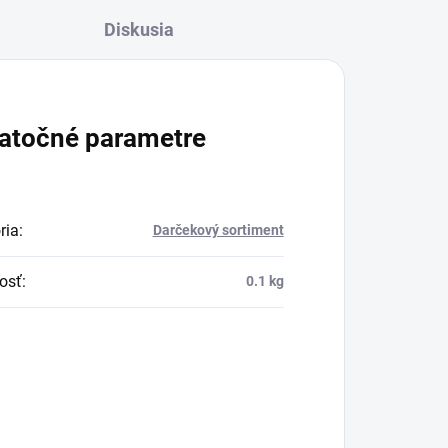
stačí nechať neperlivú
Diskusia
ú
vodu v nádobe odstáť
ť
niekoľko hodín, vypiť a
 a
čerpať tak z
atočné parametre
obohacujúcich
vlastností medi.
ria
:
Darčekový sortiment
osť
:
0.1 kg