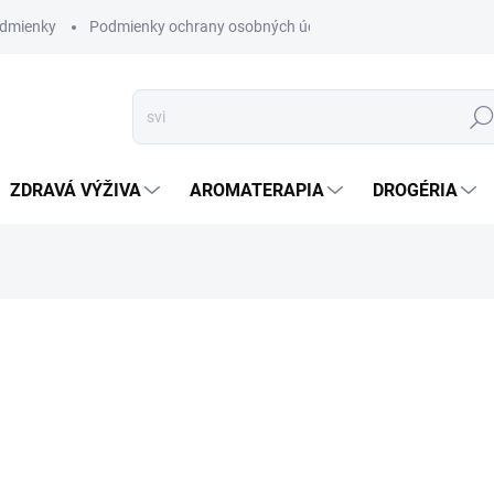
dmienky
Podmienky ochrany osobných údajov
Hľad
ZDRAVÁ VÝŽIVA
AROMATERAPIA
DROGÉRIA
nia
SKLADOM
(2 KS)
Praktická taška na joga pod
po ruke a bezpečne uložen
potlačou je potešením pre ok
DETAILNÉ INFORMÁCIE