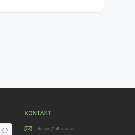
KONTAKT
obchod
@
altevita.sk
Hľadať