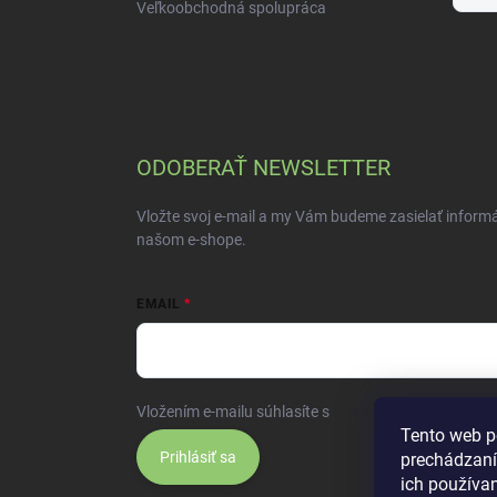
Veľkoobchodná spolupráca
ODOBERAŤ NEWSLETTER
Vložte svoj e-mail a my Vám budeme zasielať inform
našom e-shope.
EMAIL
Vložením e-mailu súhlasíte s
podmienkami ochrany 
Tento web p
Prihlásiť sa
prechádzaní
ich používa