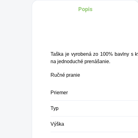
stačí nechať neperlivú
st
Popis
vodu v nádobe odstáť
vo
niekoľko hodín, vypiť a
ni
čerpať tak z
čer
obohacujúcich
ob
vlastností medi.
vla
Taška je vyrobená zo 100% bavlny s k
na jednoduché prenášanie.
Ručné pranie
Priemer
Typ
Výška