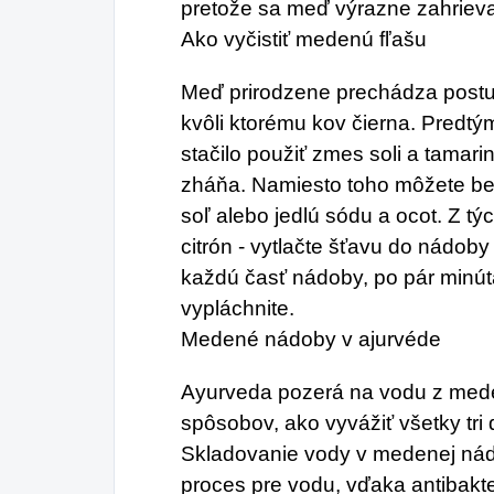
pretože sa meď výrazne zahrieva 
Ako vyčistiť medenú fľašu
Meď prirodzene prechádza post
kvôli ktorému kov čierna. Predtý
stačilo použiť zmes soli a tamari
zháňa. Namiesto toho môžete bez
soľ alebo jedlú sódu a ocot. Z 
citrón - vytlačte šťavu do nádoby
každú časť nádoby, po pár minú
vypláchnite.
Medené nádoby v ajurvéde
Ayurveda pozerá na vodu z med
spôsobov, ako vyvážiť všetky tri 
Skladovanie vody v medenej nádo
proces pre vodu, vďaka antibakt