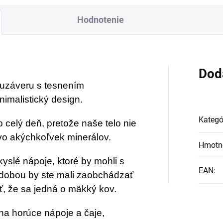
erný, krásne zvýrazňuje
Hodnotenie
é a energizujúce odtiene
zonitu.
Dod
uzáveru s tesnením
imalistický design.
Kategó
celý deň, pretože naše telo nie
tvo akýchkoľvek minerálov.
Hmotn
kyslé nápoje, ktoré by mohli s
EAN
:
dobou by ste mali zaobchádzať
, že sa jedná o mäkký kov.
a horúce nápoje a čaje,