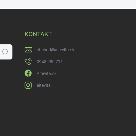
KONTAKT
obchod
@
altevita.sk
Hľadať
0948 280 711
Altevita.sk
altevita