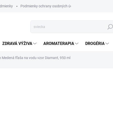
dmienky
Podmienky ochrany osobných údajov
Hľad
ZDRAVÁ VÝŽIVA
AROMATERAPIA
DROGÉRIA
n Medená fľaša na vodu vzor Diamant, 950 ml
nia
ZNAČKA:
NATURE'S OWN
VYPREDANÉ
Medená fľaša na vodu, 
ajurvédskym pomocníko
neperlivú vodu v nádobe