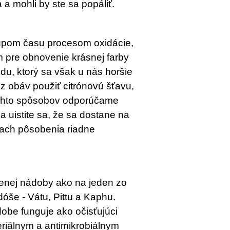
a mohli by ste sa popáliť.
upom času procesom oxidácie,
m pre obnovenie krásnej farby
ndu, ktorý sa však u nás horšie
 obáv použiť citrónovú šťavu,
týchto spôsobov odporúčame
 a uistite sa, že sa dostane na
tach pôsobenia riadne
enej nádoby ako na jeden zo
dóše - Vátu, Pittu a Kaphu.
be funguje ako očisťujúci
eriálnym a antimikrobiálnym