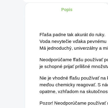
mod
certifikovaných prísad.
Popis
živ
Je skvelá na zahnanie
ama
smädu alebo len ako
osvieženie v týchto
Fľaša padne tak akurát do ruky.
sparných dňoch.
Voda nevytečie vďaka pevnému 
Má jednoduchý, univerzálny a min
Neodporúčame fľašu používať po 
je schopné prijať prílišné množs
Nie je vhodné fľašu používať na 
meďou chemicky reagovať. S ná
opatrne, vzhľadom na skutočnosť
Pozor! Neodporúčame používať n