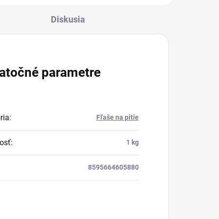
Diskusia
atočné parametre
ria
:
Fľaše na pitie
osť
:
1 kg
8595664605880