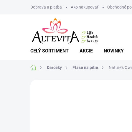
Prejsť
Doprava a platba
Ako nakupovať
Obchodné po
na
obsah
CELÝ SORTIMENT
AKCIE
NOVINKY
Domov
Darčeky
Fľaše na pitie
Nature's Ow
Neohodnotené
Podrobnosti hodnote