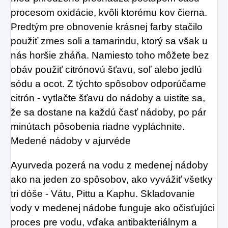
procesom oxidácie, kvôli ktorému kov čierna.
Predtým pre obnovenie krásnej farby stačilo
použiť zmes soli a tamarindu, ktorý sa však u
nás horšie zháňa. Namiesto toho môžete bez
obáv použiť citrónovú šťavu, soľ alebo jedlú
sódu a ocot. Z týchto spôsobov odporúčame
citrón - vytlačte šťavu do nádoby a uistite sa,
že sa dostane na každú časť nádoby, po pár
minútach pôsobenia riadne vypláchnite.
Medené nádoby v ajurvéde
Ayurveda pozerá na vodu z medenej nádoby
ako na jeden zo spôsobov, ako vyvážiť všetky
tri dóše - Vátu, Pittu a Kaphu. Skladovanie
vody v medenej nádobe funguje ako očisťujúci
proces pre vodu, vďaka antibakteriálnym a