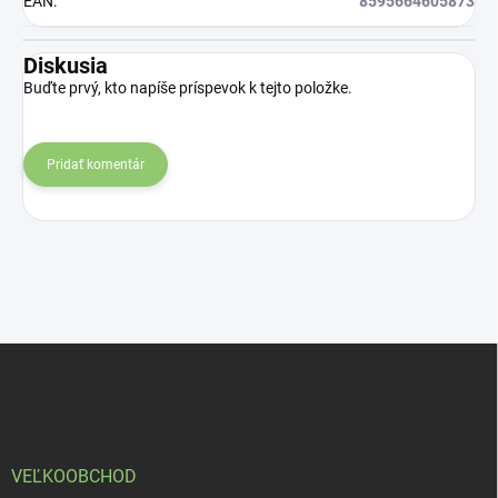
EAN
:
8595664605873
Diskusia
Buďte prvý, kto napíše príspevok k tejto položke.
Pridať komentár
Z
á
p
ä
t
i
VEĽKOOBCHOD