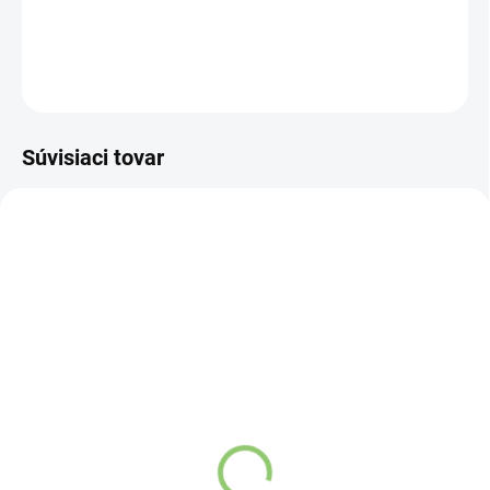
DETAILNÉ INFORMÁCIE
OPÝTAŤ SA
STRÁŽIŤ
Súvisiaci tovar
19545
9990
SKLADOM
VYPREDANÉ
(4 KS)
Charlie's Organics sýtená
AWM Čipkovaný
pitná voda s
Prívesok z Drahého
maracujovou šťavou 330
Kameňa - Plochý Špic -
ml