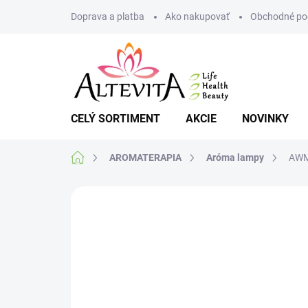
Prejsť
Doprava a platba
Ako nakupovať
Obchodné po
na
obsah
CELÝ SORTIMENT
AKCIE
NOVINKY
Domov
AROMATERAPIA
Aróma lampy
AWM
Neohodnotené
Podrobnosti hodnote