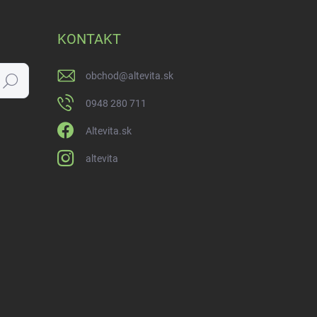
KONTAKT
obchod
@
altevita.sk
Hľadať
0948 280 711
Altevita.sk
altevita