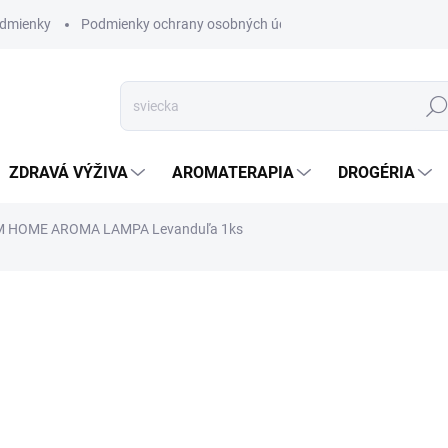
dmienky
Podmienky ochrany osobných údajov
Hľad
ZDRAVÁ VÝŽIVA
AROMATERAPIA
DROGÉRIA
 HOME AROMA LAMPA Levanduľa 1ks
nia
ZNAČKA:
AWM
SKLADOM
(>5 KS)
Keramické Home Aroma Lampy
atraktívnym doplnkom v každe