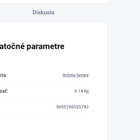
glazúrou, ktorá dáva vysokú
Diskusia
štandardnú povrchovú
úpravu.
atočné parametre
ria
:
Aróma lampy
osť
:
0.14 kg
5055796525782