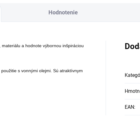
Hodnotenie
Dod
e, materiálu a hodnote výbornou inšpiráciou
oužitie s vonnými olejmi. Sú atraktívnym
Kategó
Hmotn
EAN
: