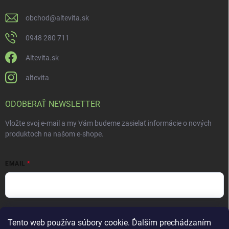
obchod
@
altevita.sk
0948 280 711
Altevita.sk
altevita
ODOBERAŤ NEWSLETTER
Vložte svoj e-mail a my Vám budeme zasielať informácie o nových
produktoch na našom e-shope.
EMAIL
Vložením e-mailu súhlasíte s
podmienkami ochrany osobných údajov
Tento web používa súbory cookie. Ďalším prechádzaním