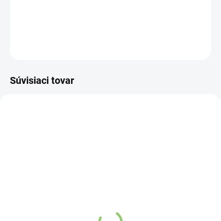
dáva vysokú štandardnú povrchovú úpravu.
DETAILNÉ INFORMÁCIE
OPÝTAŤ SA
STRÁŽIŤ
Súvisiaci tovar
AT11
AT12
SKLADOM
SKLADOM
(>5 KS)
(>5 KS)
Altevita 100% esenciálny
Altevita 100% esenciálny
olej CITRÓN - Olej
olej BAZALKA - Olej
sústredenia a čistoty
regenerácie 10ml