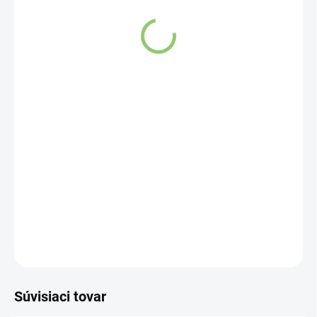
SKLADOM
(>5 KS)
Tieto Aroma Lampy sú skvelým darčekom pre každého
milovníka východného mysticizmu.
DETAILNÉ INFORMÁCIE
OPÝTAŤ SA
STRÁŽIŤ
Súvisiaci tovar