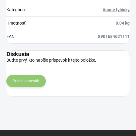
Kategória
:
Vonné tyčinky
Hmotnosť
:
0.04 kg
EAN
:
8901684621111
Diskusia
Buďte prvý, kto napíše príspevok k tejto položke.
Pridať komentár
Z