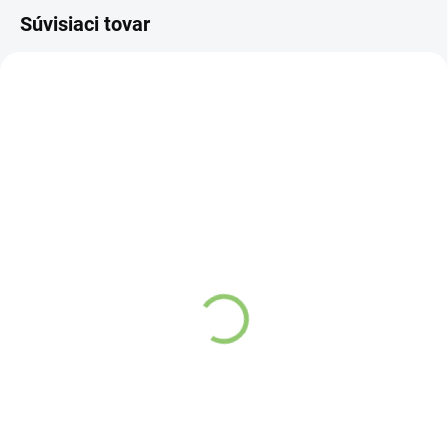
Súvisiaci tovar
3872
AT13
SKLADOM
(>5 KS)
SKLADOM
(>5 KS)
Altevita 100% esenciálny
AWM Vykurovacie
olej BERGAMOT -
Zväzky- Biela Šalvia
Kráľovský olej 10ml
10cm
Detail
Detail
Salvia Apiana
tiež
známa ako šamanská, je