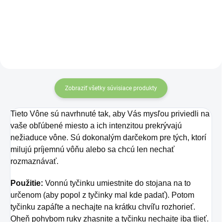
rozšírená medzi
domorodými obyvateľmi
Strednej Ameriky, ktorí sa
venujú šamanizmu.
Zobraziť všetky súvisiace produkty
Tieto Vône sú navrhnuté tak, aby Vás mysľou priviedli na
vaše obľúbené miesto a ich intenzitou prekrývajú
nežiaduce vône. Sú dokonalým darčekom pre tých, ktorí
milujú príjemnú vôňu alebo sa chcú len nechať
rozmaznávať.
Použitie:
Vonnú tyčinku umiestnite do stojana na to
určenom (aby popol z tyčinky mal kde padať). Potom
tyčinku zapáľte a nechajte na krátku chvíľu rozhorieť.
Oheň pohybom ruky zhasnite a tyčinku nechajte iba tlieť.