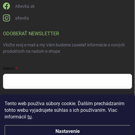
Altevita.sk
altevita
ODOBERAŤ NEWSLETTER
Vložte svoj e-mail a my Vám budeme zasielať informácie o nových
produktoch na našom e-shope.
EMAIL
Vložením e-mailu súhlasíte s
podmienkami ochrany osobných údajov
Tento web používa súbory cookie. Ďalším prechádzaním
Prihlásiť sa
tohto webu vyjadrujete súhlas s ich používaním. Viac
informácií
tu
.
Nastavenie