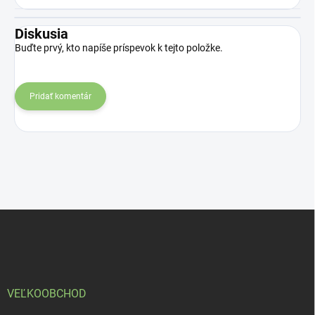
Diskusia
Buďte prvý, kto napíše príspevok k tejto položke.
Pridať komentár
Z
á
p
ä
t
i
VEĽKOOBCHOD
e