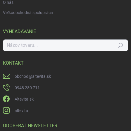
O nás
Veľkoobchodná spolupráca
VYHĽADÁVANIE
Hľadať
KONTAKT
obchod
@
altevita.sk
0948 280 711
Altevita.sk
altevita
ODOBERAŤ NEWSLETTER