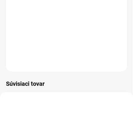
Kadidlom. Tieto vonné tyčinky ručne vyrobené
v Indii z bylín, živíc, josového prášku a
bambusových tyčiniek spolu so 100%
prírodnou červenou kôrou zo stromu Litsea
glutinosa.
DETAILNÉ INFORMÁCIE
OPÝTAŤ SA
STRÁŽIŤ
Súvisiaci tovar
3872
AT13