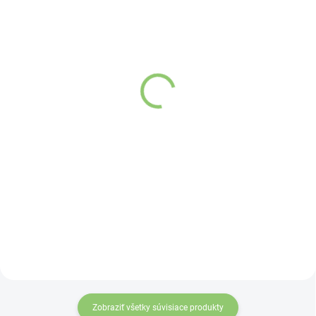
SKLADOM
(>5 KS)
SKLADOM
(>5 KS)
Altevita 100% esenciálny
AWM Vykurovacie
olej BERGAMOT -
Zväzky- Biela Šalvia
Kráľovský olej 10ml
10cm
Detail
Detail
Salvia Apiana
tiež
známa ako šamanská, je
rozšírená medzi
domorodými obyvateľmi
Strednej Ameriky, ktorí sa
venujú šamanizmu.
Zobraziť všetky súvisiace produkty