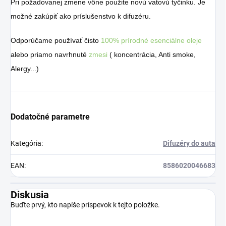
Pri požadovanej zmene vône použite novú vatovú tyčinku. Je
možné zakúpiť ako príslušenstvo k difuzéru.
Odporúčame používať čisto
100% prírodné esenciálne oleje
alebo priamo navrhnuté
zmesi
( koncentrácia, Anti smoke,
Alergy...)
Dodatočné parametre
Kategória
:
Difuzéry do auta
EAN
:
8586020046683
Diskusia
Buďte prvý, kto napíše príspevok k tejto položke.