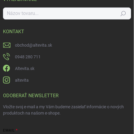
Hľadať
KONTAKT
obchod
@
altevita.sk
0948 280 711
Altevita.sk
altevita
ODOBERAŤ NEWSLETTER
Vložte svoj e-mail a my Vám budeme zasielať informácie o nových
produktoch na našom e-shope.
EMAIL