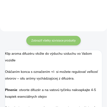
Zobraziť všetky súvisiace produkty
Klip aroma difuzéru vložte do výduchu vzduchu vo Vašom
vozidle
Otáčaním konca s označením +/- si možete regulovať veľkosť
otvorov – silu arómy vychádzajúcej z difuzéra.
Plnenie
: otvorte difuzér a na vatovú tyčinku nakvapkajte 4-5
kvapiek esenciálnych olejov