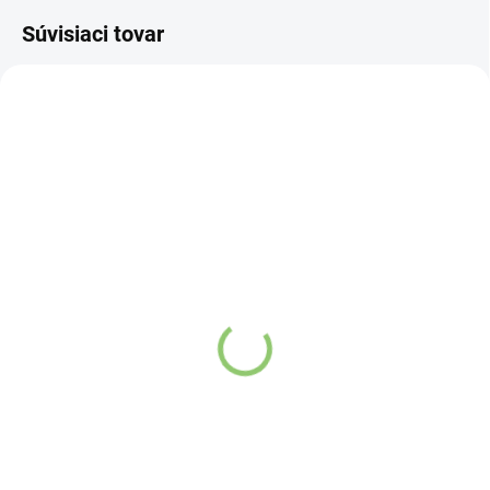
Súvisiaci tovar
AT11
DF09
SKLADOM
VYPREDANÉ
(>5 KS)
Aroma difuzér do auta
Altevita 100% esenciálny
zlatý 1ks
olej CITRÓN - Olej
sústredenia a čistoty
Detail
10ml
Detail